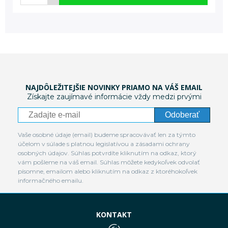
NAJDÔLEŽITEJŠIE NOVINKY PRIAMO NA VÁŠ EMAIL
Získajte zaujímavé informácie vždy medzi prvými
Odoberať
Vaše osobné údaje (email) budeme spracovávať len za týmto
účelom v súlade s platnou legislatívou a zásadami ochrany
osobných údajov. Súhlas potvrdíte kliknutím na odkaz, ktorý
vám pošleme na váš email. Súhlas môžete kedykoľvek odvolať
písomne, emailom alebo kliknutím na odkaz z ktoréhokoľvek
informačného emailu.
KONTAKT