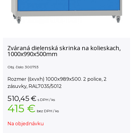
Zváraná dielenská skrinka na kolieskach,
1000x990x500mm
Obj. čislo:
300793
Rozmer (šxvxh) 1000x989x500. 2 police, 2
zásuvky, RAL7035/5012
510,45
€
s DPH / ks
415 €
bez DPH / ks
Na objednávku