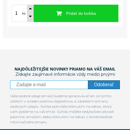
Pridať do košíka
ks
NAJDÔLEŽITEJŠIE NOVINKY PRIAMO NA VÁŠ EMAIL
Získajte zaujímavé informácie vždy medzi prvými
Odoberať
Vaše osobné údaje (email) budeme spracovávať len za týmto
účelom v súlade s platnou legislatívou a zásadami ochrany
osobných údajov. Súhlas potvrdíte kliknutím na odkaz, ktorý
vám pošleme na váš email. Súhlas môžete kedykoľvek odvolať
písomne, emailom alebo kliknutím na odkaz z ktoréhokoľvek
informačného emailu.