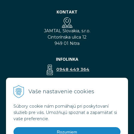
KONTAKT
JAMTAL Slovakia, s.r.o.
Cintorínska ulica 12
949 01 Nitra
INFOLINKA
0948 449 364
predaj@jamtal.sk
Vaše nastavenie cookies
Súbory cookie nám pomáhajú pri poskytovaní
VŠETKO O NÁKUPE
služieb pre vás. Umožňujú spoznať a zapamätať si
Obchodné podmienky
vaše preferencie.
Reklamačné podmienky
Doprava a platba
Rozumiem