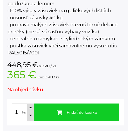
podložkou a lemom
• 100% výsuv zásuviek na guličkových lištách
• nosnosť zásuvky 40 kg
• príprava malých zásuviek na vnútorné deliace
priečky (nie sú súčasťou výbavy vozíka)
• centrálne uzamykanie cylindrickým zámkom
• poistka zásuviek voči samovoľnému vysunutiu
RAL5015/7001
448,95
€
s DPH / ks
365 €
bez DPH / ks
Na objednávku
Pridať do košíka
ks