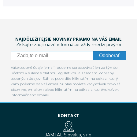
NAJDÔLEŽITEJŠIE NOVINKY PRIAMO NA VÁŠ EMAIL
Získajte zaujímavé informácie vždy medzi prvými
Odoberať
Vaše osobné údaje (email) budeme spracovávať len za týmto
účelom v súlade s platnou legislatívou a zásadami ochrany
osobných údajov. Súhlas potvrdíte kliknutím na odkaz, ktorý
vám pošleme na váš email. Súhlas môžete kedykoľvek odvolať
písomne, emailom alebo kliknutím na odkaz z ktoréhokoľvek
informačného emailu.
KONTAKT
JAMTAL Slovakia, s.r.o.