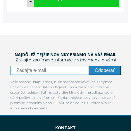
NAJDÔLEŽITEJŠIE NOVINKY PRIAMO NA VÁŠ EMAIL
Získajte zaujímavé informácie vždy medzi prvými
Odoberať
Vaše osobné údaje (email) budeme spracovávať len za týmto
účelom v súlade s platnou legislatívou a zásadami ochrany
osobných údajov. Súhlas potvrdíte kliknutím na odkaz, ktorý
vám pošleme na váš email. Súhlas môžete kedykoľvek odvolať
písomne, emailom alebo kliknutím na odkaz z ktoréhokoľvek
informačného emailu.
KONTAKT