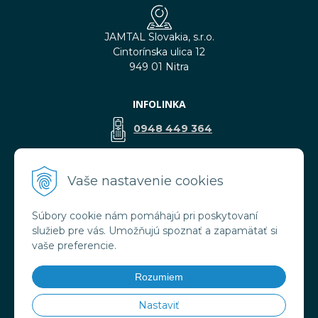
JAMTAL Slovakia, s.r.o.
Cintorínska ulica 12
949 01 Nitra
INFOLINKA
0948 449 364
predaj@jamtal.sk
Vaše nastavenie cookies
Súbory cookie nám pomáhajú pri poskytovaní
VŠETKO O NÁKUPE
služieb pre vás. Umožňujú spoznať a zapamätať si
Obchodné podmienky
vaše preferencie.
Reklamačné podmienky
Doprava a platba
Rozumiem
Ochrana osobných údajov
Nastaviť