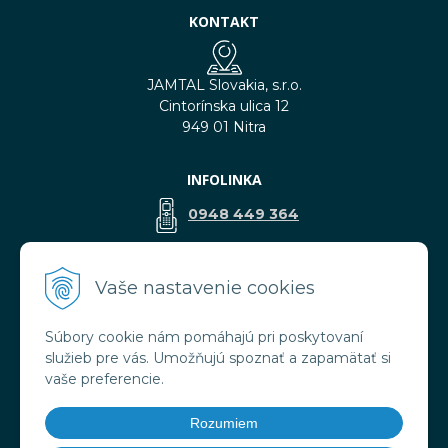
KONTAKT
JAMTAL Slovakia, s.r.o.
Cintorínska ulica 12
949 01 Nitra
INFOLINKA
0948 449 364
predaj@jamtal.sk
Vaše nastavenie cookies
Súbory cookie nám pomáhajú pri poskytovaní
VŠETKO O NÁKUPE
služieb pre vás. Umožňujú spoznať a zapamätať si
Obchodné podmienky
vaše preferencie.
Reklamačné podmienky
Doprava a platba
Rozumiem
Ochrana osobných údajov