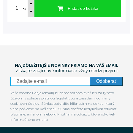
Pridať do košíka
ks
NAJDÔLEŽITEJŠIE NOVINKY PRIAMO NA VÁŠ EMAIL
Získajte zaujímavé informácie vždy medzi prvými
Odoberať
Vaše osobné údaje (email) budeme spracovávať len za týmto
účelom v súlade s platnou legislatívou a zásadami ochrany
osobných údajov. Súhlas potvrdíte kliknutím na odkaz, ktorý
vám pošleme na váš email. Súhlas môžete kedykoľvek odvolať
písomne, emailom alebo kliknutím na odkaz z ktoréhokoľvek
informačného emailu.