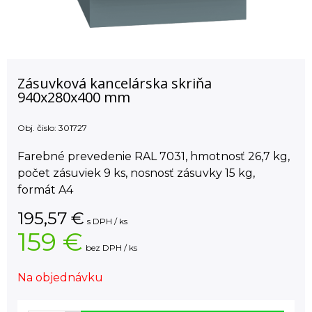
Zásuvková kancelárska skriňa
940x280x400 mm
Obj. čislo:
301727
Farebné prevedenie RAL 7031, hmotnosť 26,7 kg,
počet zásuviek 9 ks, nosnosť zásuvky 15 kg,
formát A4
195,57
€
s DPH / ks
159 €
bez DPH / ks
Na objednávku