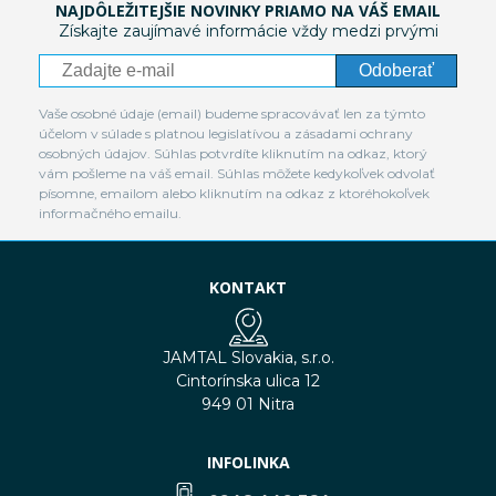
NAJDÔLEŽITEJŠIE NOVINKY PRIAMO NA VÁŠ EMAIL
Získajte zaujímavé informácie vždy medzi prvými
Odoberať
Vaše osobné údaje (email) budeme spracovávať len za týmto
účelom v súlade s platnou legislatívou a zásadami ochrany
osobných údajov. Súhlas potvrdíte kliknutím na odkaz, ktorý
vám pošleme na váš email. Súhlas môžete kedykoľvek odvolať
písomne, emailom alebo kliknutím na odkaz z ktoréhokoľvek
informačného emailu.
KONTAKT
JAMTAL Slovakia, s.r.o.
Cintorínska ulica 12
949 01 Nitra
INFOLINKA