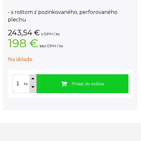
- s roštom z pozinkovaného, perforovaného
plechu
243,54
€
s DPH / ks
198 €
bez DPH / ks
Na sklade
Pridať do košíka
ks