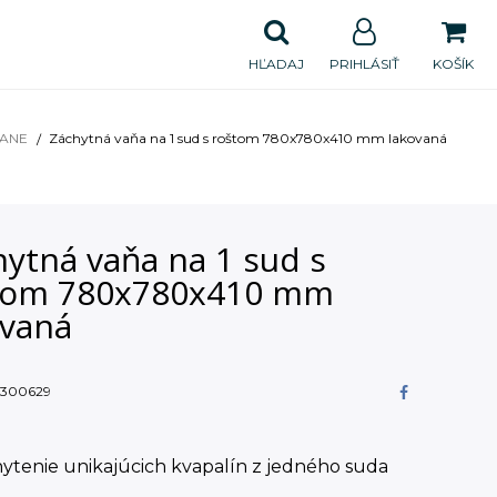
HĽADAJ
PRIHLÁSIŤ
KOŠÍK
VANE
Záchytná vaňa na 1 sud s roštom 780x780x410 mm lakovaná
ytná vaňa na 1 sud s
tom 780x780x410 mm
ovaná
300629
ytenie unikajúcich kvapalín z jedného suda