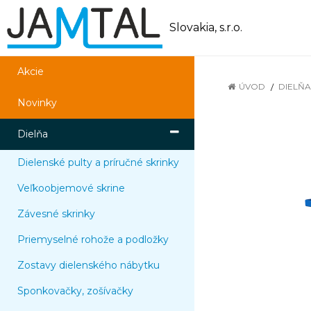
Slovakia, s.r.o.
Akcie
ÚVOD
DIELŇA
Novinky
Dielňa
Dielenské pulty a príručné skrinky
Veľkoobjemové skrine
Závesné skrinky
Priemyselné rohože a podložky
Zostavy dielenského nábytku
Sponkovačky, zošívačky