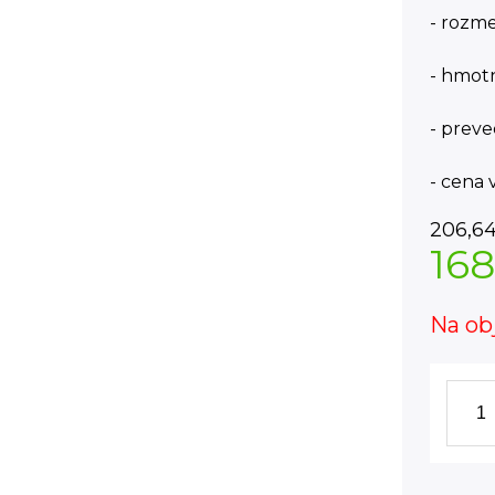
- rozm
- hmot
- preve
- cena
206,6
168
Na ob