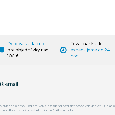
Doprava zadarmo
Tovar na sklade
pre objednávky nad
expedujeme do 24
100 €
hod.
áš email
i
 súlade s platnou legislatívou a zásadami ochrany osobných údajov. Súhlas p
m na odkaz z ktoréhokoľvek informačného emailu.