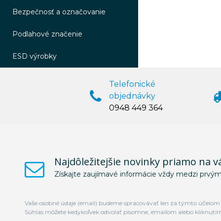
Bezpečnosť a označovanie
Podlahové značenie
ESD výrobky
Telefonické
objednávky
0948 449 364
Najdôležitejšie novinky priamo na v
Získajte zaujímavé informácie vždy medzi prvým
Vaše osobné údaje (email) budeme spracovávať len za týmto účelom v
Súhlas môžete kedykoľvek odvolať písomne, emailom alebo kliknutí