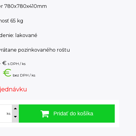
er 780x780x410mm
nosť 65 kg
denie: lakované
 vrátane pozinkovaného roštu
4
€
s DPH / ks
 €
bez DPH / ks
jednávku
Pridať do košíka
ks