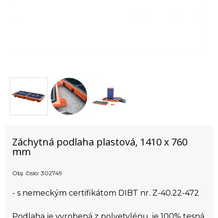
Záchytná podlaha plastová, 1410 x 760
mm
Obj. čislo:
302749
- s nemeckým certifikátom DIBT nr. Z-40.22-472
Podlaha je vyrobená z polyetylénu, je 100% tesná