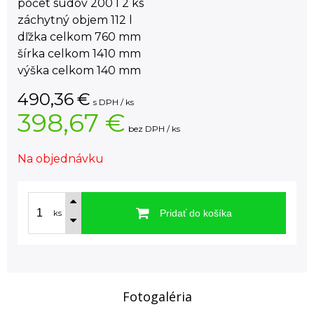
počet sudov 200 l 2 ks
záchytný objem 112 l
dľžka celkom 760 mm
šírka celkom 1410 mm
výška celkom 140 mm
490,36
€
s DPH / ks
398,67 €
bez DPH / ks
Na objednávku
Pridať do košíka
ks
Fotogaléria