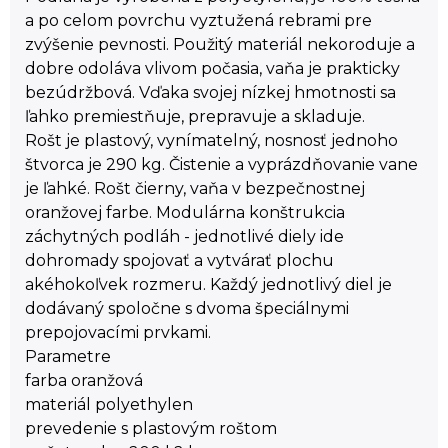
a po celom povrchu vyztužená rebrami pre
zvýšenie pevnosti. Použitý materiál nekoroduje a
dobre odoláva vlivom počasia, vaňa je prakticky
bezúdržbová. Vďaka svojej nízkej hmotnosti sa
ľahko premiestňuje, prepravuje a skladuje.
Rošt je plastový, vynímatelný, nosnosť jednoho
štvorca je 290 kg. Čistenie a vyprázdňovanie vane
je ľahké. Rošt čierny, vaňa v bezpečnostnej
oranžovej farbe. Modulárna konštrukcia
záchytných podláh - jednotlivé diely ide
dohromady spojovať a vytvárať plochu
akéhokoľvek rozmeru. Každý jednotlivý diel je
dodávaný spoločne s dvoma špeciálnymi
prepojovacími prvkami.
Parametre
farba oranžová
materiál polyethylen
prevedenie s plastovým roštom