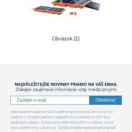
Obrázok (2)
NAJDÔLEŽITEJŠIE NOVINKY PRIAMO NA VÁŠ EMAIL
Získajte zaujímavé informácie vždy medzi prvými
Odoberať
Vaše osobné údaje (email) budeme spracovávať len za týmto
účelom v súlade s platnou legislatívou a zásadami ochrany
osobných údajov. Súhlas potvrdíte kliknutím na odkaz, ktorý
vám pošleme na váš email. Súhlas môžete kedykoľvek odvolať