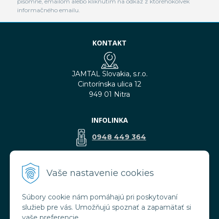
písomne, emailom alebo kliknutím na odkaz z ktoréhokoľvek
informačného emailu.
KONTAKT
JAMTAL Slovakia, s.r.o.
Cintorínska ulica 12
949 01 Nitra
INFOLINKA
0948 449 364
predaj@jamtal.sk
Vaše nastavenie cookies
Súbory cookie nám pomáhajú pri poskytovaní
VŠETKO O NÁKUPE
služieb pre vás. Umožňujú spoznať a zapamätať si
Obchodné podmienky
vaše preferencie.