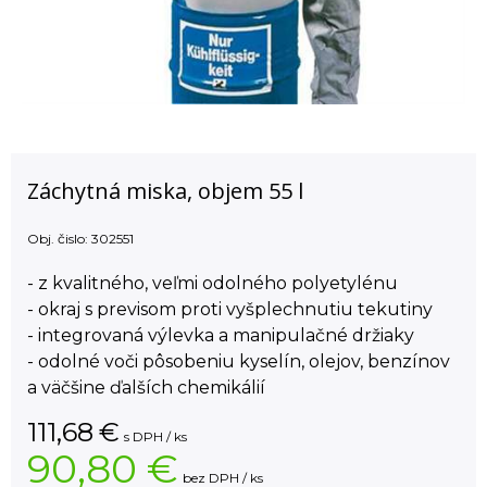
Záchytná miska, objem 55 l
Obj. čislo:
302551
- z kvalitného, veľmi odolného polyetylénu
- okraj s previsom proti vyšplechnutiu tekutiny
- integrovaná výlevka a manipulačné držiaky
- odolné voči pôsobeniu kyselín, olejov, benzínov
a väčšine ďalších chemikálií
111,68
€
s DPH / ks
90,80 €
bez DPH / ks