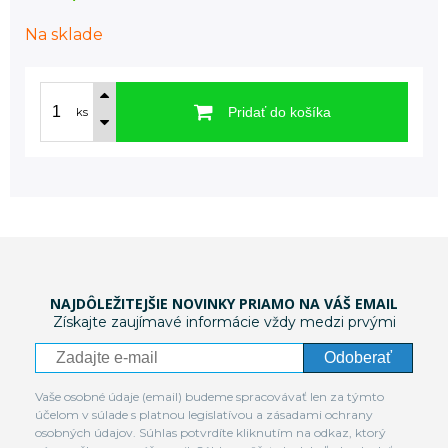
Na sklade
Pridať do košíka
ks
NAJDÔLEŽITEJŠIE NOVINKY PRIAMO NA VÁŠ EMAIL
Získajte zaujímavé informácie vždy medzi prvými
Odoberať
Vaše osobné údaje (email) budeme spracovávať len za týmto
účelom v súlade s platnou legislatívou a zásadami ochrany
osobných údajov. Súhlas potvrdíte kliknutím na odkaz, ktorý