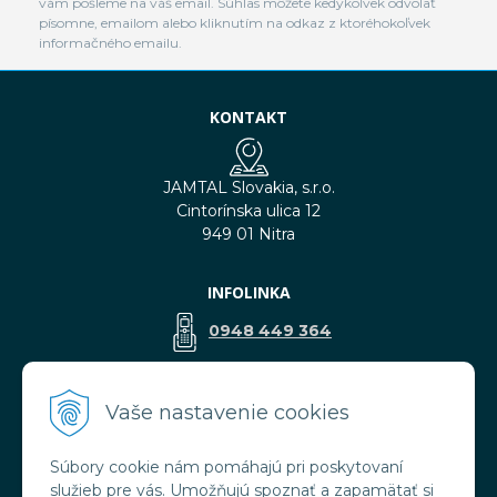
vám pošleme na váš email. Súhlas môžete kedykoľvek odvolať
písomne, emailom alebo kliknutím na odkaz z ktoréhokoľvek
informačného emailu.
KONTAKT
JAMTAL Slovakia, s.r.o.
Cintorínska ulica 12
949 01 Nitra
INFOLINKA
0948 449 364
predaj@jamtal.sk
Vaše nastavenie cookies
Súbory cookie nám pomáhajú pri poskytovaní
VŠETKO O NÁKUPE
služieb pre vás. Umožňujú spoznať a zapamätať si