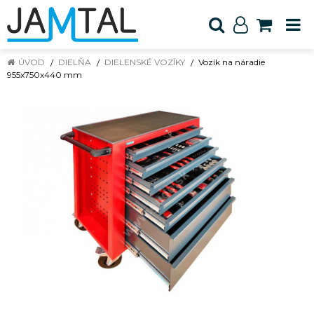
ÚVOD
DIELŇA
DIELENSKÉ VOZÍKY
Vozík na náradie
955x750x440 mm