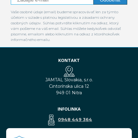
Vaše osobné údaje (email) budeme spracovávať len za týmto
účelom v súlade s platnou legislatívou a zásadami ochrany
osobných údajov. Súhlas potvrdíte kliknutím na odkaz, ktorý
vám pošleme na váš email. Súhlas môžete kedykoľvek odvolať
písomne, emailom alebo kliknutím na odkaz z ktoréhokoľvek
informačného emailu.
KONTAKT
JAMTAL Slovakia, s.r.o.
Cintorínska ulica 12
949 01 Nitra
INFOLINKA
0948 449 364
predaj@jamtal.sk