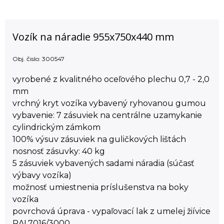
Vozík na náradie 955x750x440 mm
Obj. čislo:
300547
vyrobené z kvalitného oceľového plechu 0,7 - 2,0
mm
vrchný kryt vozíka vybavený ryhovanou gumou
vybavenie: 7 zásuviek na centrálne uzamykanie
cylindrickým zámkom
100% výsuv zásuviek na guličkových lištách
nosnosť zásuvky: 40 kg
5 zásuviek vybavených sadami náradia (súčasť
výbavy vozíka)
možnosť umiestnenia príslušenstva na boky
vozíka
povrchová úprava - vypaľovací lak z umelej žiívice
RAL7016/3000