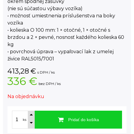
okrem spodnej zásuvky
(nie sú súčasťou výbavy vozíka)
• možnosť umiestnenia príslušenstva na boky
vozíka
• kolieska O 100 mm: 1 × otočné, 1 × otočné s
brzdou a 2 × pevné, nosnosť každého kolieska 60
kg
• povrchová úprava – vypaľovací lak z umelej
živice RAL5015/7001
413,28
€
s DPH / ks
336 €
bez DPH / ks
Na objednávku
Pridať do košíka
ks