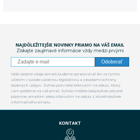
NAJDÔLEŽITEJŠIE NOVINKY PRIAMO NA VÁŠ EMAIL
Získajte zaujímavé informácie vždy medzi prvými
Odoberať
Vaše osobné údaje (email) budeme spracovávať len za týmto
účelom v súlade s platnou legislatívou a zásadami ochrany
osobných údajov. Súhlas potvrdíte kliknutím na odkaz, ktorý
vám pošleme na váš email. Súhlas môžete kedykoľvek odvolať
písomne, emailom alebo kliknutím na odkaz z ktoréhokoľvek
informačného emailu.
KONTAKT