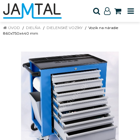
ÚVOD
DIELŇA
DIELENSKÉ VOZÍKY
Vozík na náradie
860x750x440 mm