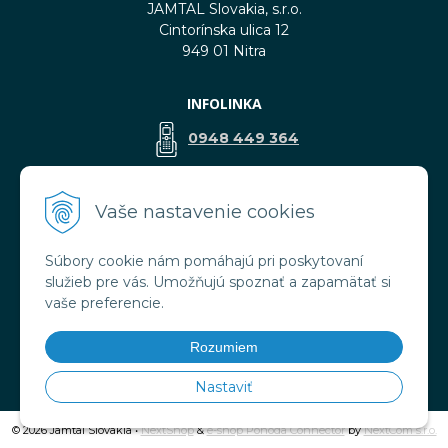
JAMTAL Slovakia, s.r.o.
Cintorínska ulica 12
949 01 Nitra
INFOLINKA
0948 449 364
predaj@jamtal.sk
Vaše nastavenie cookies
Súbory cookie nám pomáhajú pri poskytovaní
VŠETKO O NÁKUPE
služieb pre vás. Umožňujú spoznať a zapamätať si
Obchodné podmienky
vaše preferencie.
Reklamačné podmienky
Doprava a platba
Rozumiem
Ochrana osobných údajov
Nastaviť
© 2026 Jamtal Slovakia •
NextShop
&
e-shop Pohoda Connector
by
NextCom s.r.o.