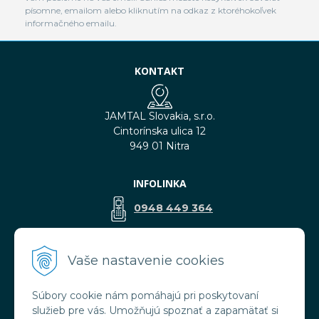
písomne, emailom alebo kliknutím na odkaz z ktoréhokoľvek
informačného emailu.
KONTAKT
JAMTAL Slovakia, s.r.o.
Cintorínska ulica 12
949 01 Nitra
INFOLINKA
0948 449 364
predaj@jamtal.sk
Vaše nastavenie cookies
Súbory cookie nám pomáhajú pri poskytovaní
VŠETKO O NÁKUPE
služieb pre vás. Umožňujú spoznať a zapamätať si