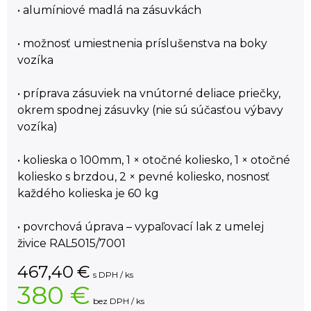
• alumíniové madlá na zásuvkách
• možnosť umiestnenia príslušenstva na boky
vozíka
• príprava zásuviek na vnútorné deliace priečky,
okrem spodnej zásuvky (nie sú súčasťou výbavy
vozíka)
• kolieska o 100mm, 1 × otočné koliesko, 1 × otočné
koliesko s brzdou, 2 × pevné koliesko, nosnosť
každého kolieska je 60 kg
• povrchová úprava – vypaľovací lak z umelej
živice RAL5015/7001
467,40
€
s DPH / ks
380 €
bez DPH / ks