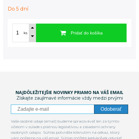
Do 5 dní
Pridať do košíka
ks
NAJDÔLEŽITEJŠIE NOVINKY PRIAMO NA VÁŠ EMAIL
Získajte zaujímavé informácie vždy medzi prvými
Odoberať
Vaše osobné údaje (email) budeme spracovávať len za týmto
účelom v súlade s platnou legislatívou a zásadami ochrany
osobných údajov. Súhlas potvrdíte kliknutím na odkaz, ktorý
vám pošleme na váš email. Súhlas môžete kedykoľvek odvolať