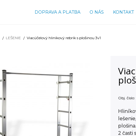
DOPRAVA A PLATBA
O NÁS
KONTAKT
LEŠENIE
Viacúčelový hliníkový rebrík s plošinou 3v1
Viac
plo
Obj. čislo:
Hliníko
lešenie
plošina
2 časti