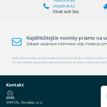
Telefonické
objednávky
0948 449 364
Najdôležitejšie novinky priamo na v
Získajte zaujímavé informácie vždy medzi prvým
Vaše osobné údaje (email) budeme spracovávať len za týmto účelom v
Súhlas môžete kedykoľvek odvolať písomne, emailom alebo kliknutí
Kontakt
JAMTAL Slovakia, s.r.o.