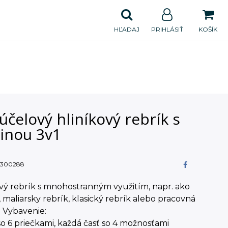
HĽADAJ
PRIHLÁSIŤ
KOŠÍK
účelový hliníkový rebrík s
šinou 3v1
300288
vý rebrík s mnohostranným využitím, napr. ako
, maliarsky rebrík, klasický rebrík alebo pracovná
. Vybavenie:
 so 6 priečkami, každá časť so 4 možnosťami