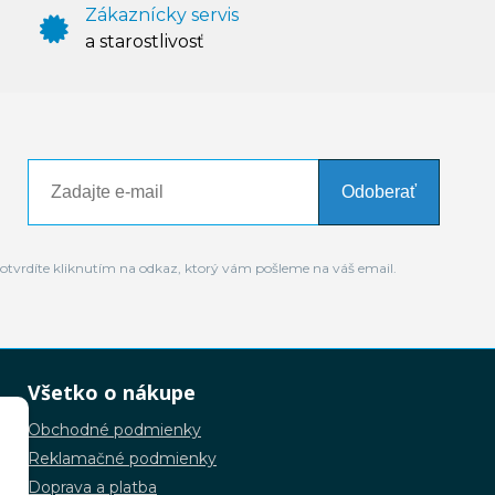
Zákaznícky servis
a starostlivosť
Odoberať
otvrdíte kliknutím na odkaz, ktorý vám pošleme na váš email.
Všetko o nákupe
Obchodné podmienky
Reklamačné podmienky
Doprava a platba