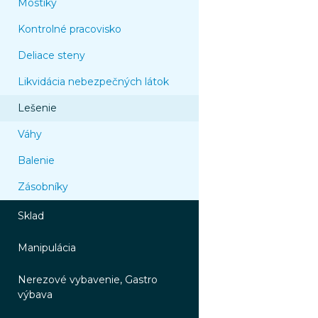
Mostíky
Kontrolné pracovisko
Deliace steny
Likvidácia nebezpečných látok
Lešenie
Váhy
Balenie
Zásobníky
Sklad
Manipulácia
Nerezové vybavenie, Gastro
výbava