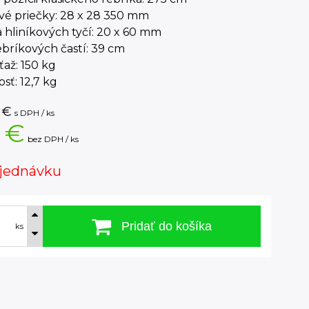
vé priečky: 28 x 28 350 mm
hliníkových tyčí: 20 x 60 mm
ebríkových častí: 39 cm
ťaž: 150 kg
ť: 12,7 kg
€
s DPH / ks
 €
bez DPH / ks
jednávku
Pridať do košíka
ks