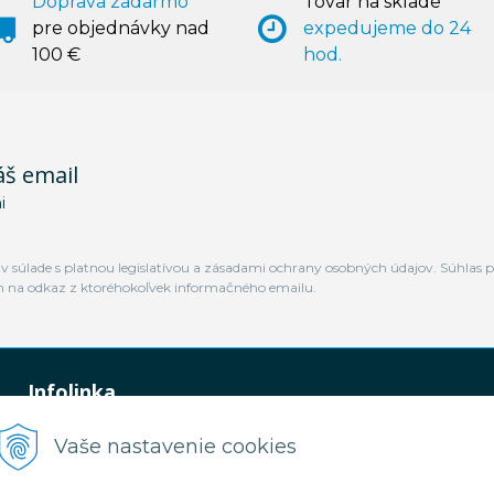
Doprava zadarmo
Tovar na sklade
pre objednávky nad
expedujeme do 24
100 €
hod.
áš email
i
 súlade s platnou legislatívou a zásadami ochrany osobných údajov. Súhlas p
m na odkaz z ktoréhokoľvek informačného emailu.
Infolinka
0948 449 364
Vaše nastavenie cookies
predaj@jamtal.sk