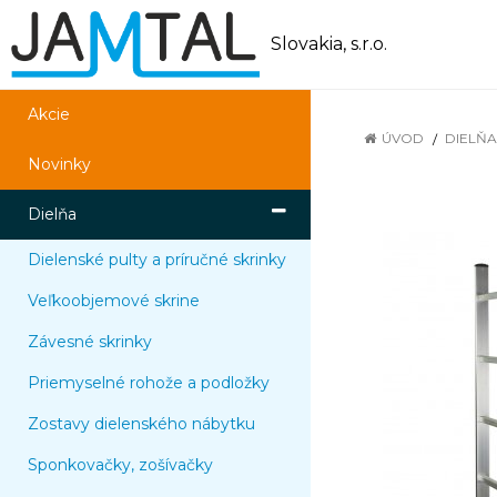
Slovakia, s.r.o.
Akcie
ÚVOD
DIELŇA
Novinky
Dielňa
Dielenské pulty a príručné skrinky
Veľkoobjemové skrine
Závesné skrinky
Priemyselné rohože a podložky
Zostavy dielenského nábytku
Sponkovačky, zošívačky