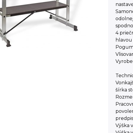
nastav
Samono
odolne
spodno
4 prieč
hlavou
Pogumo
Vlisova
Vyrobe
Techni
Vonkajš
šírka s
Rozmery
Pracovn
povole
predpis
Výška v
Výška v