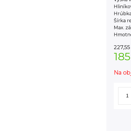
Hliníko
Hrúbka 
Šírka r
Max. zá
Hmotnos
227,55
185
Na ob