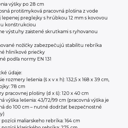
enia výšky po 28 cm
sná protišmyková pracovná plošina z vode
j lepenej preglejky s hrúbkou 12 mm s kovovou
u konštrukciou
ne výstuhy zaistené skrutkami s ryhovanou
vané nožičky zabezpečujú stabilitu rebríka
né hliníkové priečky
né podľa normy EN 131
cké údaje:
ie rozmery lešenia (š x v x h): 132,5 x 168 x 39 cm,
tojky: 78 cm
 pracovnej plošiny (d x š): 120 x 40 cm
á výška lešenia: 43/72/99 cm (pracovná výška je
ná do 100 cm – nutné dodržať bezpečnostné
y)
 pozícii maliarskeho rebríka: 164 cm
 pozícii klasického rebríka: 275 cm