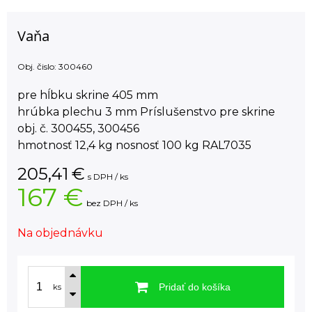
Vaňa
Obj. čislo:
300460
pre hĺbku skrine 405 mm
hrúbka plechu 3 mm Príslušenstvo pre skrine
obj. č. 300455, 300456
hmotnosť 12,4 kg nosnosť 100 kg RAL7035
205,41
€
s DPH / ks
167 €
bez DPH / ks
Na objednávku
Pridať do košíka
ks