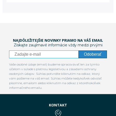
NAJDÔLEŽITEJŠIE NOVINKY PRIAMO NA VÁŠ EMAIL
Získajte zaujímavé informácie vždy medzi prvými
Odoberať
Vaše osobné údaje (email) budeme spracovávať len za týmto
účelom v súlade s platnou legislatívou a zásadami ochrany
osobných údajov. Súhlas potvrdíte kliknutím na odkaz, ktorý
vám pošleme na váš email. Súhlas môžete kedykoľvek odvolať
písomne, emailom alebo kliknutím na odkaz z ktoréhokoľvek
informačného emailu.
KONTAKT