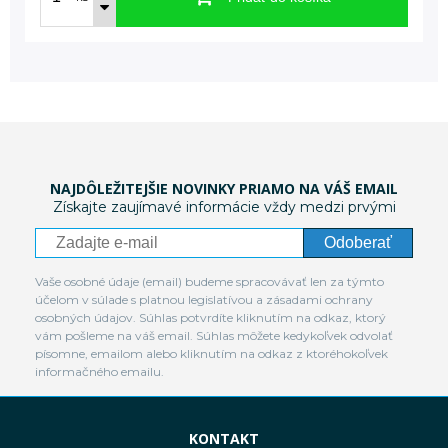
NAJDÔLEŽITEJŠIE NOVINKY PRIAMO NA VÁŠ EMAIL
Získajte zaujímavé informácie vždy medzi prvými
Odoberať
Vaše osobné údaje (email) budeme spracovávať len za týmto
účelom v súlade s platnou legislatívou a zásadami ochrany
osobných údajov. Súhlas potvrdíte kliknutím na odkaz, ktorý
vám pošleme na váš email. Súhlas môžete kedykoľvek odvolať
písomne, emailom alebo kliknutím na odkaz z ktoréhokoľvek
informačného emailu.
KONTAKT