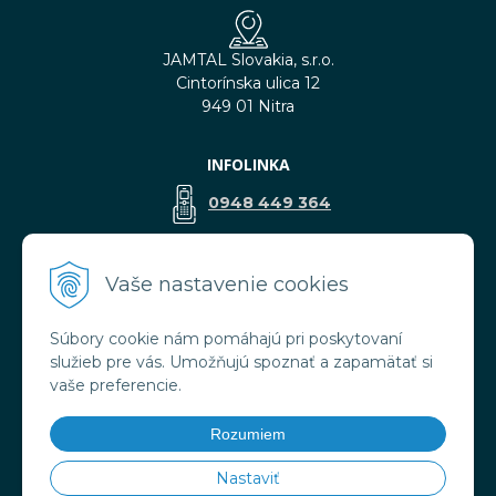
JAMTAL Slovakia, s.r.o.
Cintorínska ulica 12
949 01 Nitra
INFOLINKA
0948 449 364
predaj@jamtal.sk
Vaše nastavenie cookies
Súbory cookie nám pomáhajú pri poskytovaní
VŠETKO O NÁKUPE
služieb pre vás. Umožňujú spoznať a zapamätať si
Obchodné podmienky
vaše preferencie.
Reklamačné podmienky
Doprava a platba
Rozumiem
Ochrana osobných údajov
Nastaviť