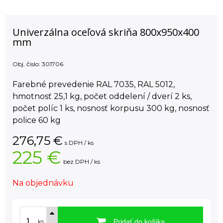
Univerzálna oceľová skriňa 800x950x400
mm
Obj. čislo:
301706
Farebné prevedenie RAL 7035, RAL 5012,
hmotnosť 25,1 kg, počet oddelení / dverí 2 ks,
počet políc 1 ks, nosnosť korpusu 300 kg, nosnosť
police 60 kg
276,75
€
s DPH / ks
225 €
bez DPH / ks
Na objednávku
Pridať do košíka
ks