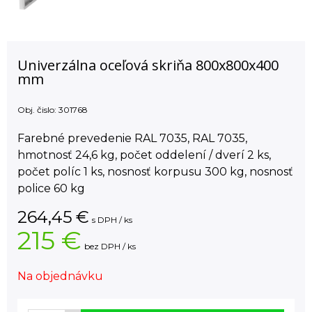
Univerzálna oceľová skriňa 800x800x400
mm
Obj. čislo:
301768
Farebné prevedenie RAL 7035, RAL 7035,
hmotnosť 24,6 kg, počet oddelení / dverí 2 ks,
počet políc 1 ks, nosnosť korpusu 300 kg, nosnosť
police 60 kg
264,45
€
s DPH / ks
215 €
bez DPH / ks
Na objednávku