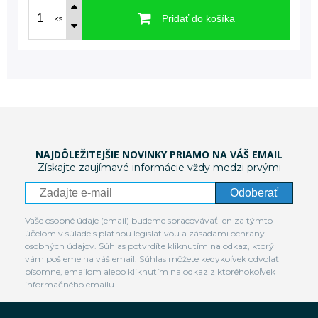
Pridať do košíka
ks
NAJDÔLEŽITEJŠIE NOVINKY PRIAMO NA VÁŠ EMAIL
Získajte zaujímavé informácie vždy medzi prvými
Odoberať
Vaše osobné údaje (email) budeme spracovávať len za týmto
účelom v súlade s platnou legislatívou a zásadami ochrany
osobných údajov. Súhlas potvrdíte kliknutím na odkaz, ktorý
vám pošleme na váš email. Súhlas môžete kedykoľvek odvolať
písomne, emailom alebo kliknutím na odkaz z ktoréhokoľvek
informačného emailu.