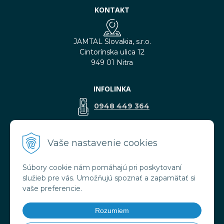
KONTAKT
JAMTAL Slovakia, s.r.o.
Cintorínska ulica 12
949 01 Nitra
INFOLINKA
0948 449 364
predaj@jamtal.sk
Vaše nastavenie cookies
Súbory cookie nám pomáhajú pri poskytovaní
VŠETKO O NÁKUPE
služieb pre vás. Umožňujú spoznať a zapamätať si
Obchodné podmienky
vaše preferencie.
Reklamačné podmienky
Doprava a platba
Rozumiem
Ochrana osobných údajov