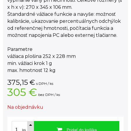
vypínanie váhy pri nečinnosti. Celkové rozmery (š
x h x v): 270 x 345 x 106 mm.
Štandardné vážiace funkcie a navyše: možnosť
kalibrácie, ukazovanie percentuálnych odchýlok
od referenčnej hmotnosti, počítacia funkcia a
možnosť napojenia PC alebo externej tlačiarne.
Parametre
vážiaca plošina 252 x 228 mm
min. vážiaci krok 1 g
max. hmotnosť 12 kg
375,15
€
s DPH / ks
305 €
bez DPH / ks
Na objednávku
Pridať do košíka
ks