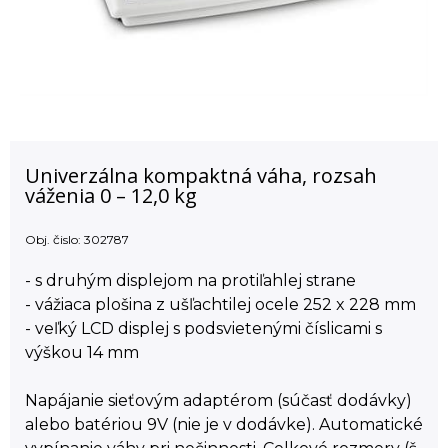
Univerzálna kompaktná váha, rozsah
váženia 0 – 12,0 kg
Obj. čislo:
302787
- s druhým displejom na protiľahlej strane
- vážiaca plošina z ušľachtilej ocele 252 x 228 mm
- veľký LCD displej s podsvietenými číslicami s
výškou 14 mm
Napájanie sieťovým adaptérom (súčasť dodávky)
alebo batériou 9V (nie je v dodávke). Automatické