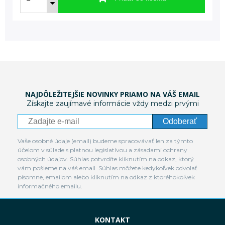
NAJDÔLEŽITEJŠIE NOVINKY PRIAMO NA VÁŠ EMAIL
Získajte zaujímavé informácie vždy medzi prvými
Odoberať
Vaše osobné údaje (email) budeme spracovávať len za týmto
účelom v súlade s platnou legislatívou a zásadami ochrany
osobných údajov. Súhlas potvrdíte kliknutím na odkaz, ktorý
vám pošleme na váš email. Súhlas môžete kedykoľvek odvolať
písomne, emailom alebo kliknutím na odkaz z ktoréhokoľvek
informačného emailu.
KONTAKT