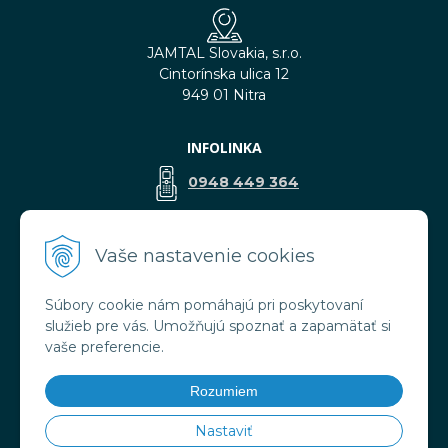
JAMTAL Slovakia, s.r.o.
Cintorínska ulica 12
949 01 Nitra
INFOLINKA
0948 449 364
predaj@jamtal.sk
Vaše nastavenie cookies
Súbory cookie nám pomáhajú pri poskytovaní
VŠETKO O NÁKUPE
služieb pre vás. Umožňujú spoznať a zapamätať si
Obchodné podmienky
vaše preferencie.
Reklamačné podmienky
Doprava a platba
Rozumiem
Ochrana osobných údajov
Nastaviť