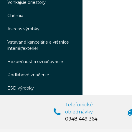
Vonkajšie priestory
Chémia
Asecos výrobky
Vstavané kancelárie a vrátnice
interiér/exteriér
Bezpečnosť a označovanie
Podlahové značenie
ESD výrobky
Telefonické
objednávky
0948 449 364