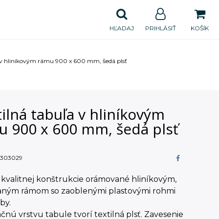
HĽADAJ
PRIHLÁSIŤ
KOŠÍK
a v hliníkovým rámu 900 x 600 mm, šedá plsť
ilná tabuľa v hliníkovým
u 900 x 600 mm, šedá plsť
303029
kvalitnej konštrukcie orámované hliníkovým,
aným rámom so zaoblenými plastovými rohmi
rby.
nú vrstvu tabule tvorí textilná plsť. Zavesenie