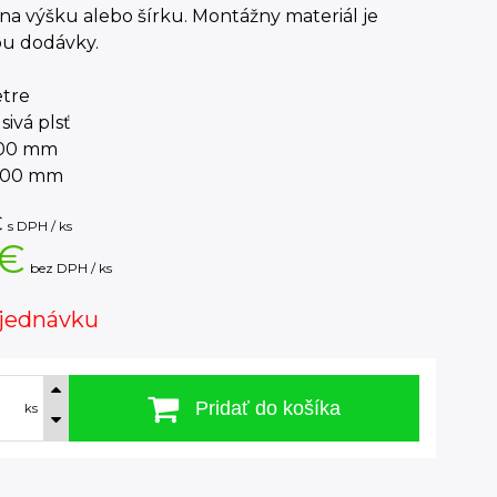
na výšku alebo šírku. Montážny materiál je
ou dodávky.
tre
sivá plsť
900 mm
600 mm
€
s DPH / ks
 €
bez DPH / ks
jednávku
Pridať do košíka
ks