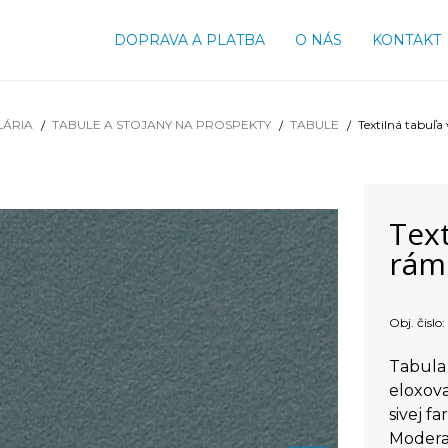
DOPRAVA A PLATBA
O NÁS
KONTAKT
LÁRIA
TABULE A STOJANY NA PROSPEKTY
TABULE
Textilná tabuľ
Text
rám
Obj. čislo:
Tabula 
eloxov
sivej fa
Moderač