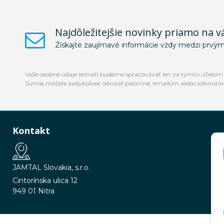
Najdôležitejšie novinky priamo na v
Získajte zaujímavé informácie vždy medzi prvým
Vaše osobné údaje (email) budeme spracovávať len za týmto účelom v
Súhlas môžete kedykoľvek odvolať písomne, emailom alebo kliknutí
Kontakt
JAMTAL Slovakia, s.r.o.
Cintorínska ulica 12
949 01 Nitra