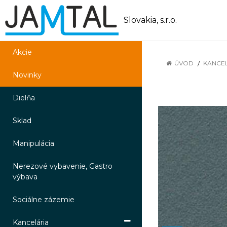
Slovakia, s.r.o.
Akcie
ÚVOD
KANCE
Novinky
Dielňa
Sklad
Manipulácia
Nerezové vybavenie, Gastro
výbava
Sociálne zázemie
Kancelária