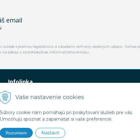
áš email
i
 súlade s platnou legislatívou a zásadami ochrany osobných údajov. Súhlas p
m na odkaz z ktoréhokoľvek informačného emailu.
Infolinka
0948 449 364
Vaše nastavenie cookies
predaj@jamtal.sk
Súbory cookie nám pomáhajú pri poskytovaní služieb pre vás.
Umožňujú spoznať a zapamätať si vaše preferencie.
Nastaviť
Rozumiem