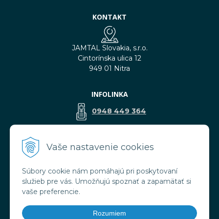
KONTAKT
JAMTAL Slovakia, s.r.o.
Cintorínska ulica 12
949 01 Nitra
INFOLINKA
0948 449 364
predaj@jamtal.sk
Vaše nastavenie cookies
Súbory cookie nám pomáhajú pri poskytovaní
VŠETKO O NÁKUPE
služieb pre vás. Umožňujú spoznať a zapamätať si
Obchodné podmienky
vaše preferencie.
Reklamačné podmienky
Doprava a platba
Rozumiem