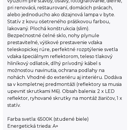
využitím pre stavby, oslavy, fotografovanie, dielne,
pri renovácii, reštaurovaní, domácich prácach,
alebo jednoducho ako dizajnová lampa v byte.
Statív z kovu ošetreného práškovou farbou,
lakovaný. Plochá konštrukcia (slim).
Bezpečnostné čelné sklo, nohy plynule
prestaviteľné, výškové prestavenie vďaka
teleskopickej rúre, perfektné rozptýlenie svetla
vďaka špeciálnym reflektorom, teleso tlakový
hliníkový odliatok, dlhý prívodný kábel s
možnosťou navinutia, ochrana podlahy na
nohách. Vhodné do exteriéru aj interiéru. Dodáva
sa v kompletnej predmontáži (reflektory sa musia
upevniť skrutkami M6). Obsah balenia: 2 x LED
reflektor, ryhované skrutky na montáž žiaričov, 1 x
statív.
Farba svetla: 6500K (studené biele)
Energetická trieda: A+