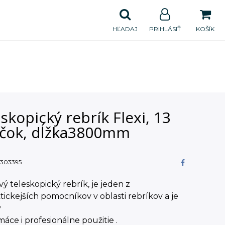
HĽADAJ
PRIHLÁSIŤ
KOŠÍK
skopický rebrík Flexi, 13
ečok, dĺžka3800mm
303395
vý teleskopický rebrík, je jeden z
tickejších pomocníkov v oblasti rebríkov a je
ý
áce i profesionálne použitie .