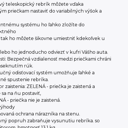
vý teleskopický rebrík môžete vďaka
m priečkam nastaviť do variabilných výšok a
gentnému systému ho ľahko zložíte do
ktného
 tak ho môžete šikovne umiestniť kdekoľvek u
ebo ho jednoducho odviezť v kufri Vášho auta.
sti: Bezpečná vzdialenosť medzi priečkami chráni
aseknutím rúk.
učný odisťovací systém umožňuje ľahké a
né spustenie rebríka.
or zaistenia: ZELENÁ - priečka je zaistená a
sa na ňu postaviť,
 - priečka nie je zaistená.
 výhody
vaná ochrana nárazníka na stenu.
vný popruh zabraňuje vysunutiu rebríka. so
zátorom, hmotnosť 13,1 kg