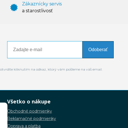
Zákaznícky servis
a starostlivosť
Odoberať
otvrdíte kliknutím na odkaz, ktorý vám pošleme na váš email.
Všetko o nákupe
Obchodné podmienky
Reklamačné podmienky
Doprava a platba