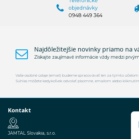
Telefonické
objednávky
0948 449 364
Najdôležitejšie novinky priamo na v
Získajte zaujímavé informácie vždy medzi prvým
Vaše osobné údaje (email) budeme spracovávať len za týmto účelom v
Súhlas môžete kedykoľvek odvolať písomne, emailom alebo kliknutí
Kontakt
JAMTAL Slovakia, s.r.o.