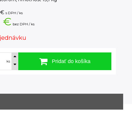
€
s DPH / ks
 €
bez DPH / ks
jednávku
Pridať do košíka
ks