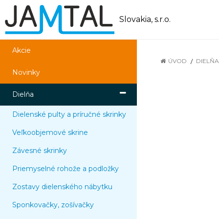
Slovakia, s.r.o.
Akcie
ÚVOD
DIELŇA
Novinky
Dielňa
Dielenské pulty a príručné skrinky
Veľkoobjemové skrine
Závesné skrinky
Priemyselné rohože a podložky
Zostavy dielenského nábytku
Sponkovačky, zošívačky