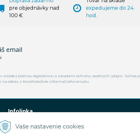
Doprava zadarmo
Tovar na sklade
pre objednávky nad
expedujeme do 24
100 €
hod.
áš email
i
 súlade s platnou legislatívou a zásadami ochrany osobných údajov. Súhlas p
m na odkaz z ktoréhokoľvek informačného emailu.
Infolinka
0948 449 364
Vaše nastavenie cookies
predaj@jamtal.sk