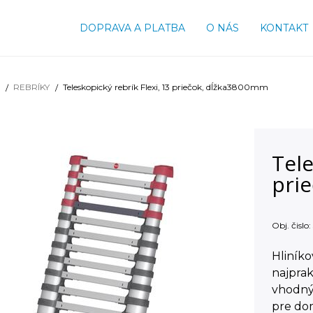
DOPRAVA A PLATBA
O NÁS
KONTAKT
REBRÍKY
Teleskopický rebrík Flexi, 13 priečok, dĺžka3800mm
Tele
pri
Obj. čislo:
Hliníko
najprak
vhodn
pre dom