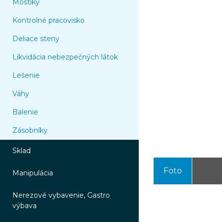
Mostíky
Kontrolné pracovisko
Deliace steny
Likvidácia nebezpečných látok
Lešenie
Váhy
Balenie
Zásobníky
Sklad
Foto
Manipulácia
Nerezové vybavenie, Gastro
výbava