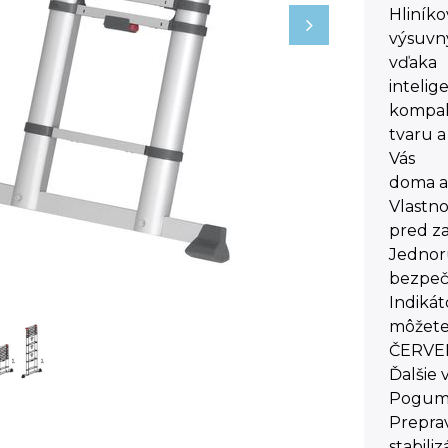
Hliníko
výsuvný
vďaka
inteli
kompa
tvaru a
Vás
doma al
Vlastno
pred z
Jednor
bezpeč
Indikát
môžete 
ČERVENÁ
Ďalšie
Pogumo
Prepra
stabili