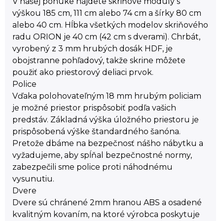
V našej ponuke nájdete skriňové moduly s
výškou 185 cm, 111 cm alebo 74 cm a šírky 80 cm
alebo 40 cm. Hĺbka všetkých modelov skriňového
radu ORION je 40 cm (42 cm s dverami). Chrbát,
vyrobený z 3 mm hrubých dosák HDF, je
obojstranne pohľadový, takže skrine môžete
použiť ako priestorový deliaci prvok.
Police
Vďaka polohovateľným 18 mm hrubým policiam
je možné priestor prispôsobiť podľa vašich
predstáv. Základná výška úložného priestoru je
prispôsobená výške štandardného šanóna.
Pretože dbáme na bezpečnosť nášho nábytku a
vyžadujeme, aby spĺňal bezpečnostné normy,
zabezpečili sme police proti náhodnému
vysunutiu.
Dvere
Dvere sú chránené 2mm hranou ABS a osadené
kvalitným kovaním, na ktoré výrobca poskytuje