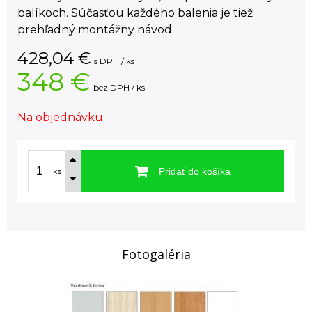
balíkoch. Súčasťou každého balenia je tiež
prehľadný montážny návod.
428,04
€
s DPH / ks
348 €
bez DPH / ks
Na objednávku
Pridať do košíka
ks
Fotogaléria