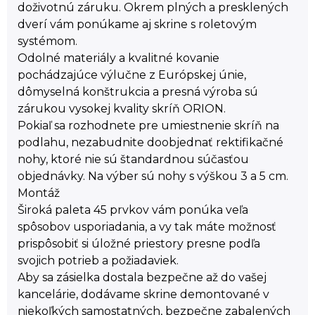
doživotnú záruku. Okrem plných a presklených
dverí vám ponúkame aj skrine s roletovým
systémom.
Odolné materiály a kvalitné kovanie
pochádzajúce výlučne z Európskej únie,
dômyselná konštrukcia a presná výroba sú
zárukou vysokej kvality skríň ORION.
Pokiaľ sa rozhodnete pre umiestnenie skríň na
podlahu, nezabudnite doobjednať rektifikačné
nohy, ktoré nie sú štandardnou súčasťou
objednávky. Na výber sú nohy s výškou 3 a 5 cm.
Montáž
Široká paleta 45 prvkov vám ponúka veľa
spôsobov usporiadania, a vy tak máte možnosť
prispôsobiť si úložné priestory presne podľa
svojich potrieb a požiadaviek.
Aby sa zásielka dostala bezpečne až do vašej
kancelárie, dodávame skrine demontované v
niekoľkých samostatných, bezpečne zabalených