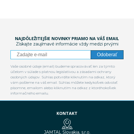
NAJDÔLEŽITEJŠIE NOVINKY PRIAMO NA VÁŠ EMAIL
Získajte zaujímavé informácie vždy medzi prvými
Odoberať
Vaše osobné údaje (email) budeme spracovávať len za týmto
účelom v súlade s platnou legislatívou a zásadami ochrany
osobných údajov. Súhlas potvrdíte kliknutím na odkaz, ktorý
vám pošleme na váš email. Súhlas môžete kedykoľvek odvolať
písomne, emailom alebo kliknutím na odkaz z ktoréhokoľvek
informačného emailu.
KONTAKT
JAMTAL Slovakia, s.r.o.