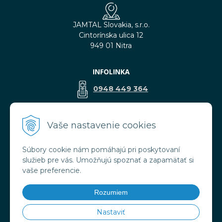
JAMTAL Slovakia, s.r.o.
Cintorínska ulica 12
949 01 Nitra
INFOLINKA
0948 449 364
predaj@jamtal.sk
Vaše nastavenie cookies
Súbory cookie nám pomáhajú pri poskytovaní
VŠETKO O NÁKUPE
služieb pre vás. Umožňujú spoznať a zapamätať si
Obchodné podmienky
vaše preferencie.
Reklamačné podmienky
Doprava a platba
Rozumiem
Ochrana osobných údajov
Nastaviť