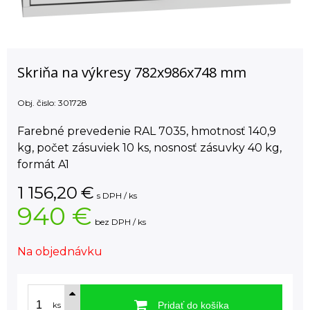
Skriňa na výkresy 782x986x748 mm
Obj. čislo:
301728
Farebné prevedenie RAL 7035, hmotnosť 140,9
kg, počet zásuviek 10 ks, nosnosť zásuvky 40 kg,
formát A1
1 156,20
€
s DPH / ks
940 €
bez DPH / ks
Na objednávku
Pridať do košíka
ks