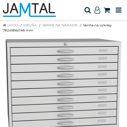
ÚVOD
DIELŇA
SKRINE NA NÁRADIE
Skriňa na výkresy
782x986x748 mm