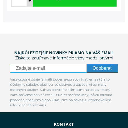
NAJDÔLEŽITEJŠIE NOVINKY PRIAMO NA VÁŠ EMAIL
Získajte zaujímavé informácie vždy medzi prvými
Odoberať
Vaše osobné údaje (email) budeme spracovávať len za týmto
účelom v súlade s platnou legislatívou a zásadami ochrany
osobných údajov. Súhlas potvrdíte kliknutím na odkaz, ktorý
vám pošleme na váš email. Súhlas môžete kedykoľvek odvolať
písomne, emailom alebo kliknutím na odkaz z ktoréhokoľvek
informačného emailu.
KONTAKT