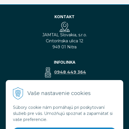
KONTAKT
JAMTAL Slovakia, s.r.o.
Cintorínska ulica 12
949 01 Nitra
INFOLINKA
0948 449 364
predaj@jamtal.sk
Vaše nastavenie cookies
Súbory cookie nám pomáhajú pri poskytovaní
VŠETKO O NÁKUPE
služieb pre vás. Umožňujú spoznať a zapamätať si
Obchodné podmienky
vaše preferencie.
Reklamačné podmienky