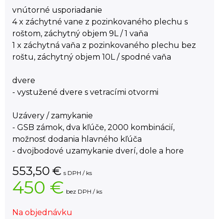
vnútorné usporiadanie
4 x záchytné vane z pozinkovaného plechu s
roštom, záchytný objem 9L / 1 vaňa
1 x záchytná vaňa z pozinkovaného plechu bez
roštu, záchytný objem 10L / spodné vaňa
dvere
- vystužené dvere s vetracími otvormi
Uzávery / zamykanie
- GSB zámok, dva kľúče, 2000 kombinácií,
možnosť dodania hlavného kľúča
- dvojbodové uzamykanie dverí, dole a hore
553,50
€
s DPH / ks
450 €
bez DPH / ks
Na objednávku