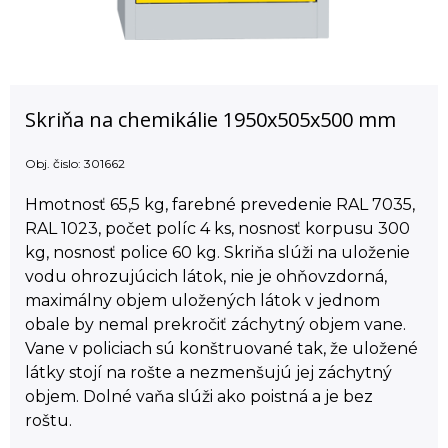
Skriňa na chemikálie 1950x505x500 mm
Obj. čislo:
301662
Hmotnosť 65,5 kg, farebné prevedenie RAL 7035,
RAL 1023, počet políc 4 ks, nosnosť korpusu 300
kg, nosnosť police 60 kg. Skriňa slúži na uloženie
vodu ohrozujúcich látok, nie je ohňovzdorná,
maximálny objem uložených látok v jednom
obale by nemal prekročiť záchytný objem vane.
Vane v policiach sú konštruované tak, že uložené
látky stojí na rošte a nezmenšujú jej záchytný
objem. Dolné vaňa slúži ako poistná a je bez
roštu.