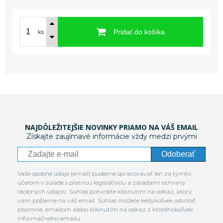
Pridať do košíka
ks
NAJDÔLEŽITEJŠIE NOVINKY PRIAMO NA VÁŠ EMAIL
Získajte zaujímavé informácie vždy medzi prvými
Odoberať
Vaše osobné údaje (email) budeme spracovávať len za týmto
účelom v súlade s platnou legislatívou a zásadami ochrany
osobných údajov. Súhlas potvrdíte kliknutím na odkaz, ktorý
vám pošleme na váš email. Súhlas môžete kedykoľvek odvolať
písomne, emailom alebo kliknutím na odkaz z ktoréhokoľvek
informačného emailu.