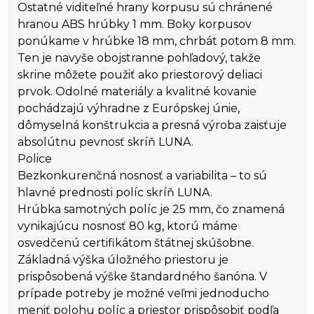
Ostatné viditeľné hrany korpusu sú chránené
hranou ABS hrúbky 1 mm. Boky korpusov
ponúkame v hrúbke 18 mm, chrbát potom 8 mm.
Ten je navyše obojstranne pohľadový, takže
skrine môžete použiť ako priestorový deliaci
prvok. Odolné materiály a kvalitné kovanie
pochádzajú výhradne z Európskej únie,
dômyselná konštrukcia a presná výroba zaisťuje
absolútnu pevnosť skríň LUNA.
Police
Bezkonkurenčná nosnosť a variabilita – to sú
hlavné prednosti políc skríň LUNA.
Hrúbka samotných políc je 25 mm, čo znamená
vynikajúcu nosnosť 80 kg, ktorú máme
osvedčenú certifikátom štátnej skúšobne.
Základná výška úložného priestoru je
prispôsobená výške štandardného šanóna. V
prípade potreby je možné veľmi jednoducho
meniť polohu políc a priestor prispôsobiť podľa