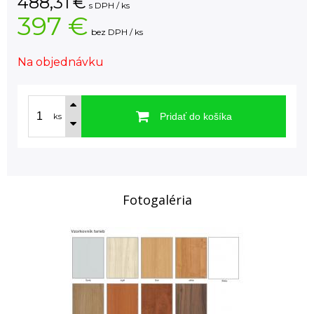
488,31
€
s DPH / ks
397 €
bez DPH / ks
Na objednávku
Pridať do košíka
ks
Fotogaléria