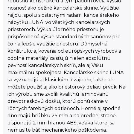
robusnú konštrukciu a tým pádom oveľa vyššiu
nosnosť ako bežné kancelárske skrine. Využitie
nájdu, spolu s ostatnými radami kancelárskeho
nábytku LUNA, vo všetkých kancelárskych
priestoroch. Výška úložného priestoru je
prispôsobená výške štandardných šanónov pre
čo najlepšie využitie priestoru. Dômyselná
konštrukcia, kovania od európskych výrobcov a
odolné materiály zaisťujú nielen absolútnu
pevnosť kancelárskych skríň, ale aj Vašu
maximálnu spokojnosť. Kancelárske skrine LUNA
sa vyznačujú aj klasickým dizajnom, takže ich
môžete použiť aj ako priestorový deliaci prvok. Na
ich výrobu sme zvolili kvalitnú laminovanú
drevotrieskovú dosku, ktorú ponúkame v
rôznych farebných odtieňoch. Horné aj spodné
dno majú hrúbku 25 mm a na prednej strane
disponujú 2 mm hranou ABS, vďaka ktorej sa
nemusíte báť mechanického poškodenia.