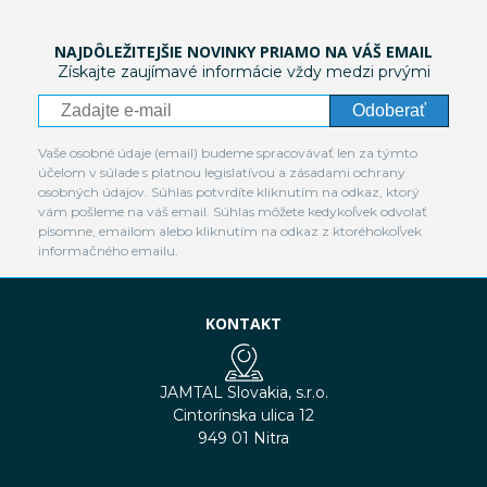
NAJDÔLEŽITEJŠIE NOVINKY PRIAMO NA VÁŠ EMAIL
Získajte zaujímavé informácie vždy medzi prvými
Odoberať
Vaše osobné údaje (email) budeme spracovávať len za týmto
účelom v súlade s platnou legislatívou a zásadami ochrany
osobných údajov. Súhlas potvrdíte kliknutím na odkaz, ktorý
vám pošleme na váš email. Súhlas môžete kedykoľvek odvolať
písomne, emailom alebo kliknutím na odkaz z ktoréhokoľvek
informačného emailu.
KONTAKT
JAMTAL Slovakia, s.r.o.
Cintorínska ulica 12
949 01 Nitra