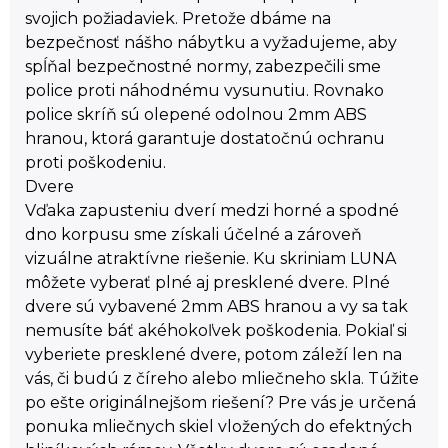
svojich požiadaviek. Pretože dbáme na
bezpečnosť nášho nábytku a vyžadujeme, aby
spĺňal bezpečnostné normy, zabezpečili sme
police proti náhodnému vysunutiu. Rovnako
police skríň sú olepené odolnou 2mm ABS
hranou, ktorá garantuje dostatočnú ochranu
proti poškodeniu.
Dvere
Vďaka zapusteniu dverí medzi horné a spodné
dno korpusu sme získali účelné a zároveň
vizuálne atraktívne riešenie. Ku skriniam LUNA
môžete vyberať plné aj presklené dvere. Plné
dvere sú vybavené 2mm ABS hranou a vy sa tak
nemusíte báť akéhokoľvek poškodenia. Pokiaľ si
vyberiete presklené dvere, potom záleží len na
vás, či budú z číreho alebo mliečneho skla. Túžite
po ešte originálnejšom riešení? Pre vás je určená
ponuka mliečnych skiel vložených do efektných