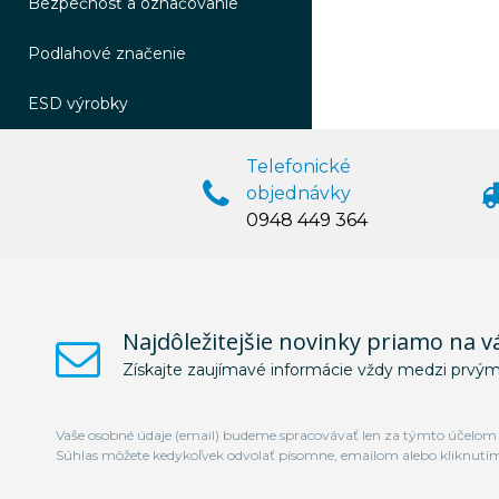
Bezpečnosť a označovanie
Podlahové značenie
ESD výrobky
Telefonické
objednávky
0948 449 364
Najdôležitejšie novinky priamo na v
Získajte zaujímavé informácie vždy medzi prvým
Vaše osobné údaje (email) budeme spracovávať len za týmto účelom v
Súhlas môžete kedykoľvek odvolať písomne, emailom alebo kliknutí