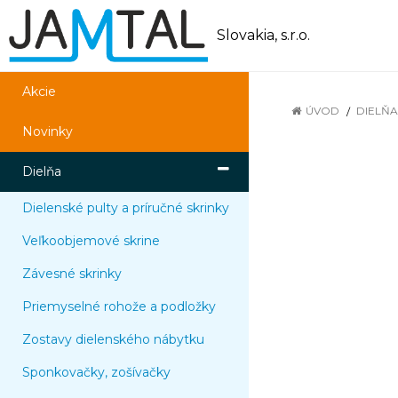
Slovakia, s.r.o.
Akcie
ÚVOD
DIELŇA
Novinky
Dielňa
Dielenské pulty a príručné skrinky
Veľkoobjemové skrine
Závesné skrinky
Priemyselné rohože a podložky
Zostavy dielenského nábytku
Sponkovačky, zošívačky