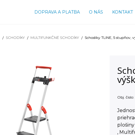
DOPRAVA A PLATBA
O NÁS
KONTAKT
SCHODÍKY
MULTIFUNKČNÉ SCHODÍKY
Schodíky TLINE, 5 stupňov,
Scho
výš
Obj. čislo:
Jednos
priehr
plošiny
, Multi