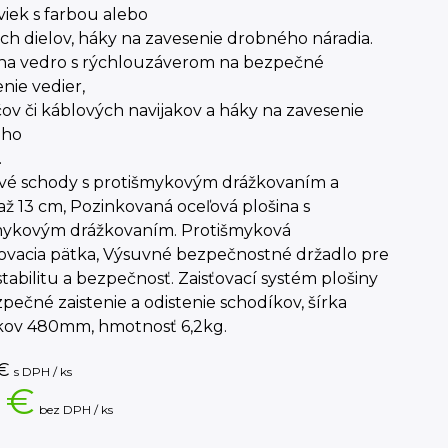
iek s farbou alebo
h dielov, háky na zavesenie drobného náradia.
na vedro s rýchlouzáverom na bezpečné
nie vedier,
ov či káblových navijakov a háky na zavesenie
ého
.
ové schody s protišmykovým drážkovaním a
až 13 cm, Pozinkovaná oceľová plošina s
mykovým drážkovaním. Protišmyková
ovacia pätka, Výsuvné bezpečnostné držadlo pre
stabilitu a bezpečnosť. Zaisťovací systém plošiny
pečné zaistenie a odistenie schodíkov, šírka
kov 480mm, hmotnosť 6,2kg.
€
s DPH / ks
 €
bez DPH / ks