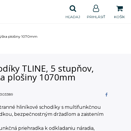
HĽADAJ
PRIHLÁSIŤ
KOŠÍK
 výška plošiny 1070mm
díky TLINE, 5 stupňov,
ka plošiny 1070mm
303389
tranné hliníkové schodíky s multifunkčnou
adkou, bezpečnostným držadlom a zaistením
funkčná priehradka k odkladaniu náradia,