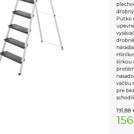
plechov
drobnýc
Pútko 
upevne
vysávač
drobn
náradia
Hliník
šírkou 
protiš
nasadz
väčšiu 
pre bez
schodí
191,88
156