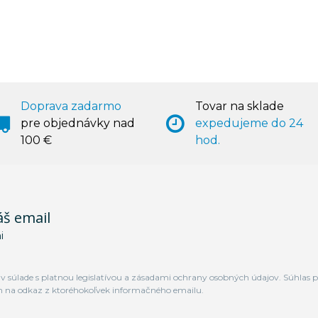
Doprava zadarmo
Tovar na sklade
pre objednávky nad
expedujeme do 24
100 €
hod.
áš email
i
 súlade s platnou legislatívou a zásadami ochrany osobných údajov. Súhlas p
m na odkaz z ktoréhokoľvek informačného emailu.