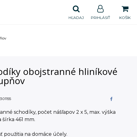
HĽADAJ
PRIHLÁSIŤ
KOŠÍK
pňov
odíky obojstranné hliníkové
tupňov
301155
anné schodíky, počet nášľapov 2 x 5, max. výška
a šírka 461 mm.
ť použitia na domáce účely.