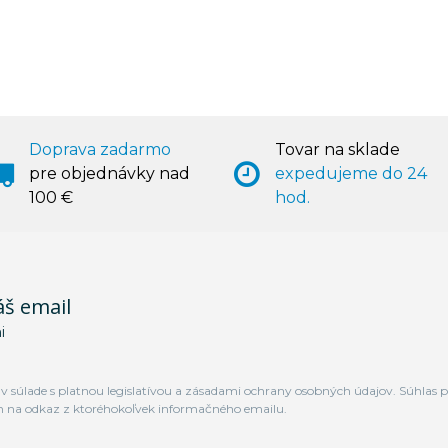
Doprava zadarmo
Tovar na sklade
pre objednávky nad
expedujeme do 24
100 €
hod.
áš email
i
 súlade s platnou legislatívou a zásadami ochrany osobných údajov. Súhlas p
m na odkaz z ktoréhokoľvek informačného emailu.