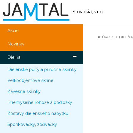
Slovakia, s.r.o.
Akcie
ÚVOD
DIELŇA
Novinky
Dielňa
Dielenské pulty a príručné skrinky
Veľkoobjemové skrine
Závesné skrinky
Priemyselné rohože a podložky
Zostavy dielenského nábytku
Sponkovačky, zošívačky