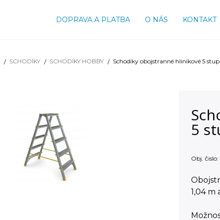
DOPRAVA A PLATBA
O NÁS
KONTAKT
SCHODÍKY
SCHODÍKY HOBBY
Schodíky obojstranné hliníkové 5 stu
Sch
5 s
Obj. čislo:
Obojstr
1,04 m 
Možnos