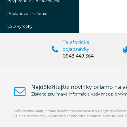
Bezpečnosť a označovanie
Podlahové značenie
ESD výrobky
Telefonické
objednávky
0948 449 364
Najdôležitejšie novinky priamo na v
Získajte zaujímavé informácie vždy medzi prvým
Vaše osobné údaje (email) budeme spracovávať len za týmto účelom v
Súhlas môžete kedykoľvek odvolať písomne, emailom alebo kliknutí