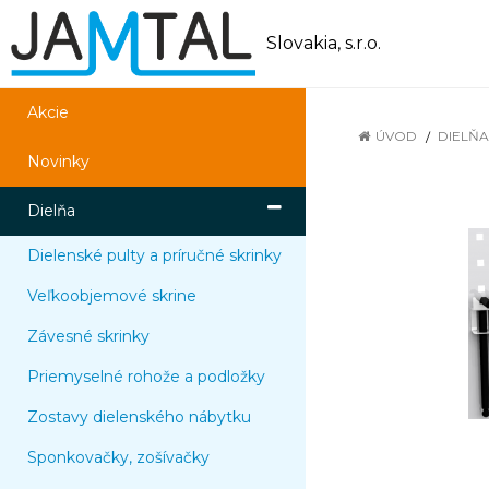
Slovakia, s.r.o.
Akcie
ÚVOD
DIELŇA
Novinky
Dielňa
Dielenské pulty a príručné skrinky
Veľkoobjemové skrine
Závesné skrinky
Priemyselné rohože a podložky
Zostavy dielenského nábytku
Sponkovačky, zošívačky