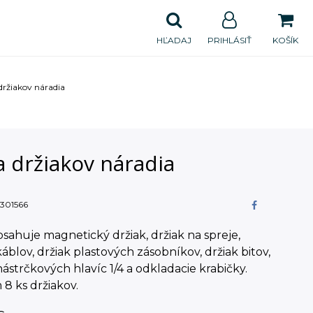
HĽADAJ
PRIHLÁSIŤ
KOŠÍK
držiakov náradia
 držiakov náradia
301566
sahuje magnetický držiak, držiak na spreje,
káblov, držiak plastových zásobníkov, držiak bitov,
nástrčkových hlavíc 1/4 a odkladacie krabičky.
8 ks držiakov.