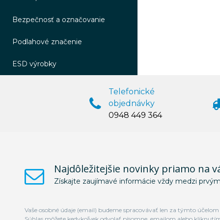
Bezpečnosť a označovanie
Podlahové značenie
ESD výrobky
Telefonické
objednávky
0948 449 364
Najdôležitejšie novinky priamo na v
Získajte zaujímavé informácie vždy medzi prvým
Vaše osobné údaje (email) budeme spracovávať len za týmto účelom v
Súhlas môžete kedykoľvek odvolať písomne, emailom alebo kliknutí