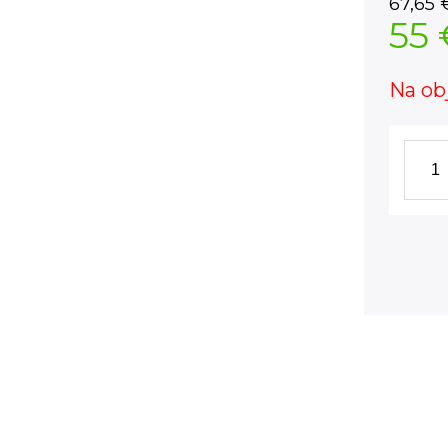
67,65
55 
Na ob