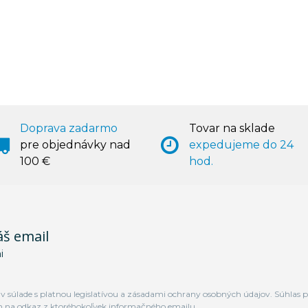
Doprava zadarmo
Tovar na sklade
pre objednávky nad
expedujeme do 24
100 €
hod.
áš email
i
 súlade s platnou legislatívou a zásadami ochrany osobných údajov. Súhlas p
m na odkaz z ktoréhokoľvek informačného emailu.