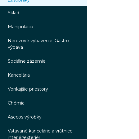
Zásobníky
Sklad
Manipulácia
Nerezové vybavenie, Gastro
výbava
Sociálne zázemie
Kancelária
Vonkajšie priestory
Chémia
Asecos výrobky
Vstavané kancelárie a vrátnice
interiér/exteriér