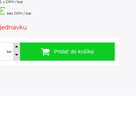
€
s DPH / bal
€
bez DPH / bal
jednávku
Pridať do košíka
bal