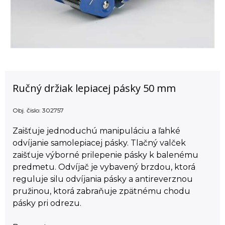
Ručný držiak lepiacej pásky 50 mm
Obj. čislo:
302757
Zaišťuje jednoduchú manipuláciu a ľahké
odvíjanie samolepiacej pásky. Tlačný valček
zaišťuje výborné prilepenie pásky k balenému
predmetu. Odvíjač je vybavený brzdou, ktorá
reguluje silu odvíjania pásky a antireverznou
pružinou, ktorá zabraňuje zpätnému chodu
pásky pri odrezu.