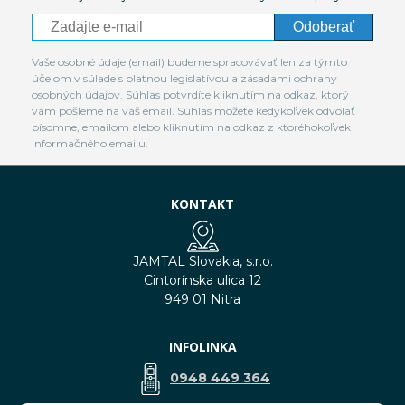
Odoberať
Vaše osobné údaje (email) budeme spracovávať len za týmto
účelom v súlade s platnou legislatívou a zásadami ochrany
osobných údajov. Súhlas potvrdíte kliknutím na odkaz, ktorý
vám pošleme na váš email. Súhlas môžete kedykoľvek odvolať
písomne, emailom alebo kliknutím na odkaz z ktoréhokoľvek
informačného emailu.
KONTAKT
JAMTAL Slovakia, s.r.o.
Cintorínska ulica 12
949 01 Nitra
INFOLINKA
0948 449 364