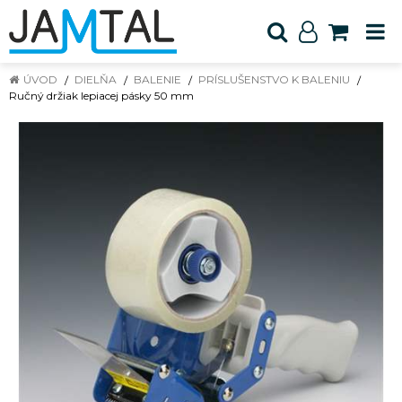
ÚVOD
DIELŇA
BALENIE
PRÍSLUŠENSTVO K BALENIU
Ručný držiak lepiacej pásky 50 mm