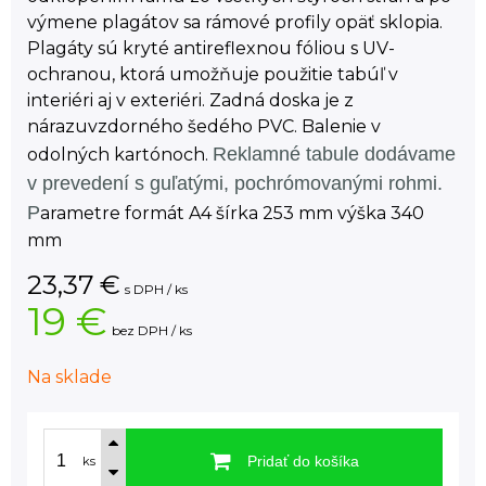
výmene plagátov sa rámové profily opäť sklopia.
Plagáty sú kryté antireflexnou fóliou s UV-
ochranou, ktorá umožňuje použitie tabúľ v
interiéri aj v exteriéri. Zadná doska je z
nárazuvzdorného šedého PVC. Balenie v
Reklamné tabule dodávame
odolných kartónoch.
v prevedení s guľatými, pochrómovanými rohmi.
P
arametre formát A4 šírka 253 mm výška 340
mm
23,37
€
s DPH / ks
19 €
bez DPH / ks
Na sklade
Pridať do košíka
ks