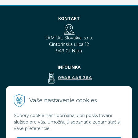
KONTAKT
JAMTAL Slovakia, s.r.o.
Cintorínska ulica 12
949 01 Nitra
INFOLINKA
0948 449 364
predaj@jamtal.sk
Vaše nastavenie cookies
Súbory cookie nám pomáhajú pri poskytovaní
VŠETKO O NÁKUPE
služieb pre vás. Umožňujú spoznať a zapamätať si
Obchodné podmienky
vaše preferencie.
Reklamačné podmienky