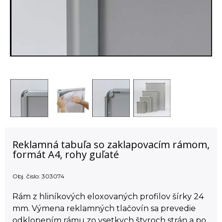
Reklamná tabuľa so zaklapovacím rámom,
formát A4, rohy guľaté
Obj. čislo:
303074
Rám z hliníkových eloxovaných profilov šírky 24
mm. Výmena reklamných tlačovín sa prevedie
odklopením rámu zo vsetkych štyroch strán a po