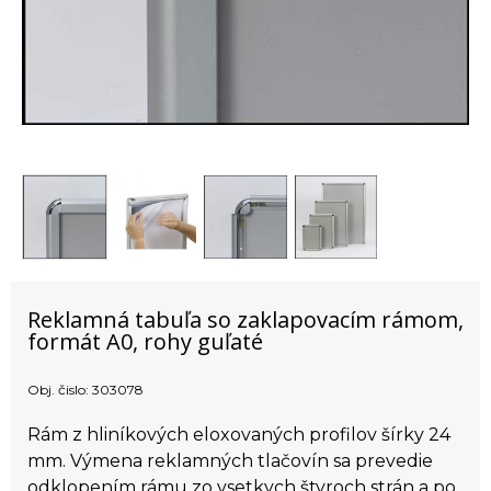
Reklamná tabuľa so zaklapovacím rámom,
formát A0, rohy guľaté
Obj. čislo:
303078
Rám z hliníkových eloxovaných profilov šírky 24
mm. Výmena reklamných tlačovín sa prevedie
odklopením rámu zo vsetkych štyroch strán a po