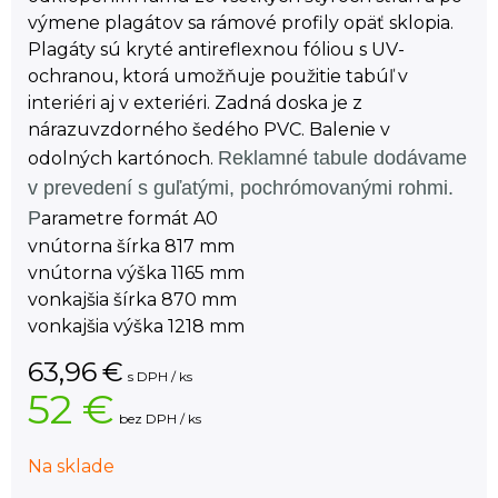
výmene plagátov sa rámové profily opäť sklopia.
Plagáty sú kryté antireflexnou fóliou s UV-
ochranou, ktorá umožňuje použitie tabúľ v
interiéri aj v exteriéri. Zadná doska je z
nárazuvzdorného šedého PVC. Balenie v
Reklamné tabule dodávame
odolných kartónoch.
v prevedení s guľatými, pochrómovanými rohmi.
P
arametre formát A0
vnútorna šírka 817 mm
vnútorna výška 1165 mm
vonkajšia šírka 870 mm
vonkajšia výška 1218 mm
63,96
€
s DPH / ks
52 €
bez DPH / ks
Na sklade