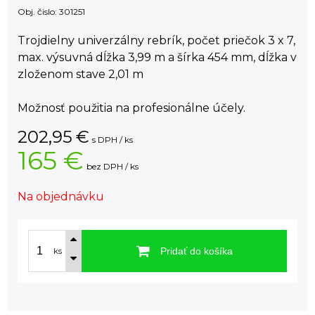
Obj. čislo:
301251
Trojdielny univerzálny rebrík, počet priečok 3 x 7,
max. výsuvná dĺžka 3,99 m a šírka 454 mm, dĺžka v
zloženom stave 2,01 m
Možnosť použitia na profesionálne účely.
202,95
€
s DPH / ks
165 €
bez DPH / ks
Na objednávku
Pridať do košíka
ks