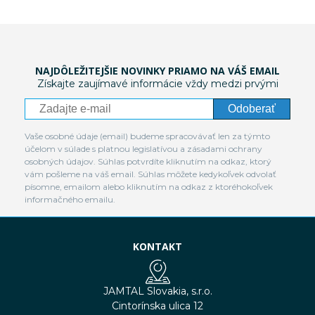
NAJDÔLEŽITEJŠIE NOVINKY PRIAMO NA VÁŠ EMAIL
Získajte zaujímavé informácie vždy medzi prvými
Odoberať
Vaše osobné údaje (email) budeme spracovávať len za týmto
účelom v súlade s platnou legislatívou a zásadami ochrany
osobných údajov. Súhlas potvrdíte kliknutím na odkaz, ktorý
vám pošleme na váš email. Súhlas môžete kedykoľvek odvolať
písomne, emailom alebo kliknutím na odkaz z ktoréhokoľvek
informačného emailu.
KONTAKT
JAMTAL Slovakia, s.r.o.
Cintorínska ulica 12