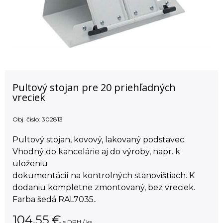
Pultový stojan pre 20 priehľadných
vreciek
Obj. čislo:
302813
Pultový stojan, kovový, lakovaný podstavec.
Vhodný do kancelárie aj do výroby, napr. k
uloženiu
dokumentácií na kontrolných stanovištiach. K
dodaniu kompletne zmontovaný, bez vreciek.
Farba šedá RAL7035..
104,55
€
s DPH / ks