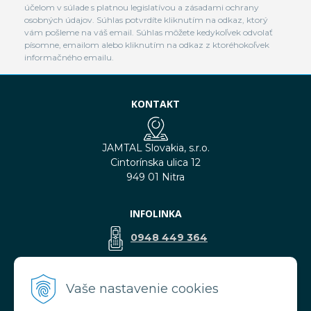
účelom v súlade s platnou legislatívou a zásadami ochrany
osobných údajov. Súhlas potvrdíte kliknutím na odkaz, ktorý
vám pošleme na váš email. Súhlas môžete kedykoľvek odvolať
písomne, emailom alebo kliknutím na odkaz z ktoréhokoľvek
informačného emailu.
KONTAKT
JAMTAL Slovakia, s.r.o.
Cintorínska ulica 12
949 01 Nitra
INFOLINKA
0948 449 364
predaj@jamtal.sk
Vaše nastavenie cookies