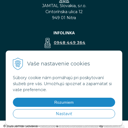
JAMTAL Slovakia, s.r.o.
Cintorínska ulica 12
949 01 Nitra
INFOLINKA
0948 449 364
predaj@jamtal.sk
Vaše nastavenie cookies
Súbory cookie nám pomáhajú pri poskytovaní
VŠETKO O NÁKUPE
služieb pre vás. Umožňujú spoznať a zapamätať si
Obchodné podmienky
vaše preferencie.
Reklamačné podmienky
Doprava a platba
Rozumiem
Ochrana osobných údajov
Nastaviť
© 2026 Jamtal Slovakia •
NextShop
&
e-shop Pohoda Connector
by
NextCom s.r.o.