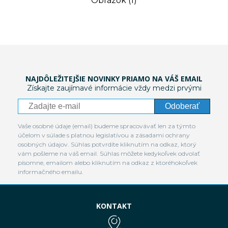
Obrázok (1)
NAJDÔLEŽITEJŠIE NOVINKY PRIAMO NA VÁŠ EMAIL
Získajte zaujímavé informácie vždy medzi prvými
Odoberať
Vaše osobné údaje (email) budeme spracovávať len za týmto
účelom v súlade s platnou legislatívou a zásadami ochrany
osobných údajov. Súhlas potvrdíte kliknutím na odkaz, ktorý
vám pošleme na váš email. Súhlas môžete kedykoľvek odvolať
písomne, emailom alebo kliknutím na odkaz z ktoréhokoľvek
informačného emailu.
KONTAKT