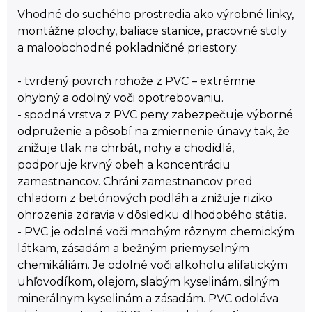
Vhodné do suchého prostredia ako výrobné linky,
montážne plochy, baliace stanice, pracovné stoly
a maloobchodné pokladničné priestory.
- tvrdený povrch rohože z PVC – extrémne
ohybný a odolný voči opotrebovaniu.
- spodná vrstva z PVC peny zabezpečuje výborné
odpruženie a pôsobí na zmiernenie únavy tak, že
znižuje tlak na chrbát, nohy a chodidlá,
podporuje krvný obeh a koncentráciu
zamestnancov. Chráni zamestnancov pred
chladom z betónových podláh a znižuje riziko
ohrozenia zdravia v dôsledku dlhodobého státia.
- PVC je odolné voči mnohým rôznym chemickým
látkam, zásadám a bežným priemyselným
chemikáliám. Je odolné voči alkoholu alifatickým
uhľovodíkom, olejom, slabým kyselinám, silným
minerálnym kyselinám a zásadám. PVC odoláva