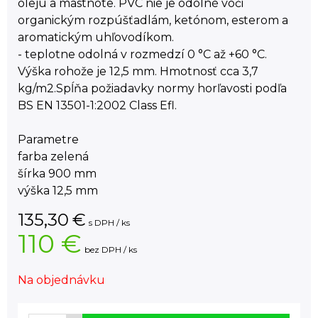
oleju a mastnote. PVC nie je odolné voči
organickým rozpúšťadlám, ketónom, esterom a
aromatickým uhľovodíkom.
- teplotne odolná v rozmedzí 0 °C až +60 °C.
Výška rohože je 12,5 mm. Hmotnosť cca 3,7
kg/m2.Spĺňa požiadavky normy horľavosti podľa
BS EN 13501-1:2002 Class Efl.
Parametre
farba zelená
šírka 900 mm
výška 12,5 mm
135,30
€
s DPH / ks
110 €
bez DPH / ks
Na objednávku