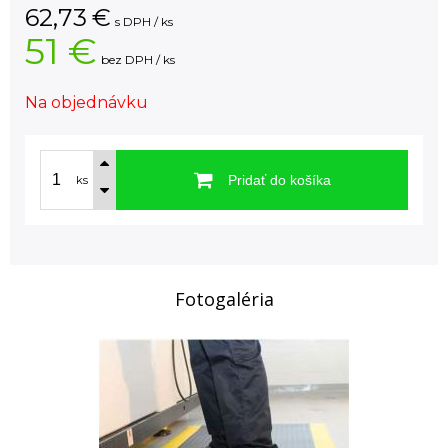
62,73
€
s DPH / ks
51 €
bez DPH / ks
Na objednávku
Pridať do košíka
ks
Fotogaléria