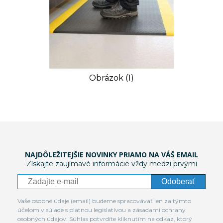
Obrázok (1)
NAJDÔLEŽITEJŠIE NOVINKY PRIAMO NA VÁŠ EMAIL
Získajte zaujímavé informácie vždy medzi prvými
Odoberať
Vaše osobné údaje (email) budeme spracovávať len za týmto
účelom v súlade s platnou legislatívou a zásadami ochrany
osobných údajov. Súhlas potvrdíte kliknutím na odkaz, ktorý