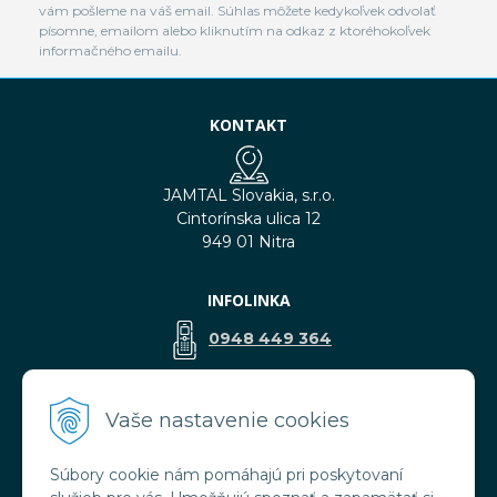
vám pošleme na váš email. Súhlas môžete kedykoľvek odvolať
písomne, emailom alebo kliknutím na odkaz z ktoréhokoľvek
informačného emailu.
KONTAKT
JAMTAL Slovakia, s.r.o.
Cintorínska ulica 12
949 01 Nitra
INFOLINKA
0948 449 364
predaj@jamtal.sk
Vaše nastavenie cookies
Súbory cookie nám pomáhajú pri poskytovaní
VŠETKO O NÁKUPE