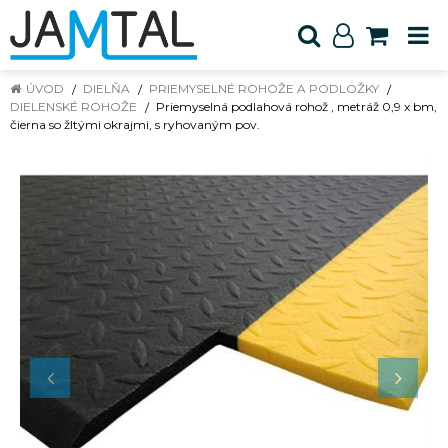
ÚVOD
DIELŇA
PRIEMYSELNÉ ROHOŽE A PODLOŽKY
DIELENSKÉ ROHOŽE
Priemyselná podlahová rohož , metráž 0,9 x bm,
čierna so žltými okrajmi, s ryhovaným pov.