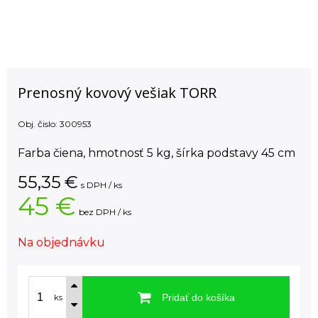
Prenosný kovový vešiak TORR
Obj. čislo:
300953
Farba čiena, hmotnosť 5 kg, šírka podstavy 45 cm
55,35
€
s DPH / ks
45 €
bez DPH / ks
Na objednávku
Pridať do košíka
ks