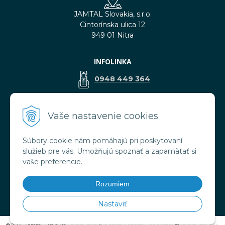
JAMTAL Slovakia, s.r.o.
Cintorínska ulica 12
949 01 Nitra
INFOLINKA
0948 449 364
predaj@jamtal.sk
Vaše nastavenie cookies
Súbory cookie nám pomáhajú pri poskytovaní
VŠETKO O NÁKUPE
služieb pre vás. Umožňujú spoznať a zapamätať si
Obchodné podmienky
vaše preferencie.
Reklamačné podmienky
Doprava a platba
Rozumiem
Ochrana osobných údajov
Nastaviť