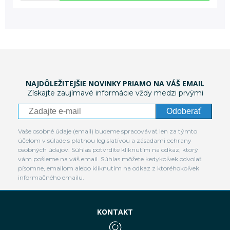
NAJDÔLEŽITEJŠIE NOVINKY PRIAMO NA VÁŠ EMAIL
Získajte zaujímavé informácie vždy medzi prvými
Odoberať
Vaše osobné údaje (email) budeme spracovávať len za týmto
účelom v súlade s platnou legislatívou a zásadami ochrany
osobných údajov. Súhlas potvrdíte kliknutím na odkaz, ktorý
vám pošleme na váš email. Súhlas môžete kedykoľvek odvolať
písomne, emailom alebo kliknutím na odkaz z ktoréhokoľvek
informačného emailu.
KONTAKT