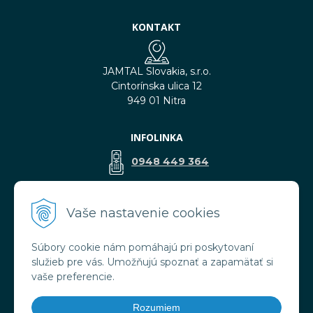
KONTAKT
JAMTAL Slovakia, s.r.o.
Cintorínska ulica 12
949 01 Nitra
INFOLINKA
0948 449 364
predaj@jamtal.sk
Vaše nastavenie cookies
Súbory cookie nám pomáhajú pri poskytovaní
VŠETKO O NÁKUPE
služieb pre vás. Umožňujú spoznať a zapamätať si
Obchodné podmienky
vaše preferencie.
Reklamačné podmienky
Doprava a platba
Rozumiem