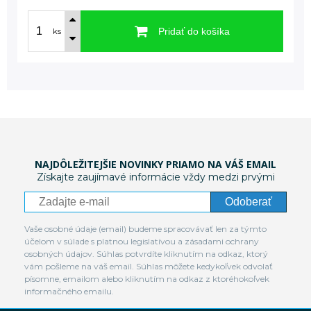
Pridať do košíka
ks
NAJDÔLEŽITEJŠIE NOVINKY PRIAMO NA VÁŠ EMAIL
Získajte zaujímavé informácie vždy medzi prvými
Odoberať
Vaše osobné údaje (email) budeme spracovávať len za týmto
účelom v súlade s platnou legislatívou a zásadami ochrany
osobných údajov. Súhlas potvrdíte kliknutím na odkaz, ktorý
vám pošleme na váš email. Súhlas môžete kedykoľvek odvolať
písomne, emailom alebo kliknutím na odkaz z ktoréhokoľvek
informačného emailu.