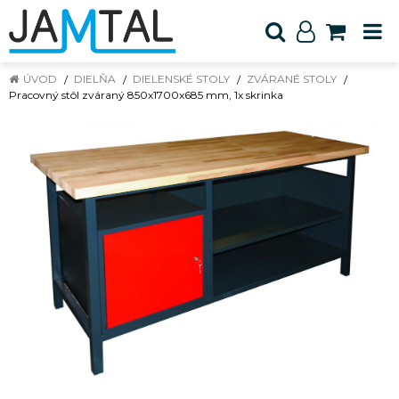
ÚVOD
DIELŇA
DIELENSKÉ STOLY
ZVÁRANÉ STOLY
Pracovný stôl zváraný 850x1700x685 mm, 1x skrinka