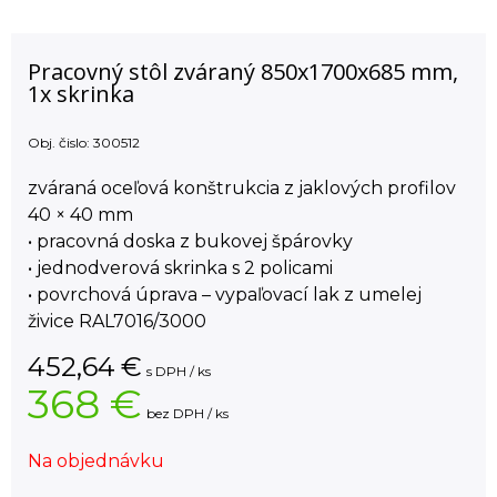
Pracovný stôl zváraný 850x1700x685 mm,
1x skrinka
Obj. čislo:
300512
zváraná oceľová konštrukcia z jaklových profilov
40 × 40 mm
• pracovná doska z bukovej špárovky
• jednodverová skrinka s 2 policami
• povrchová úprava – vypaľovací lak z umelej
živice RAL7016/3000
452,64
€
s DPH / ks
368 €
bez DPH / ks
Na objednávku