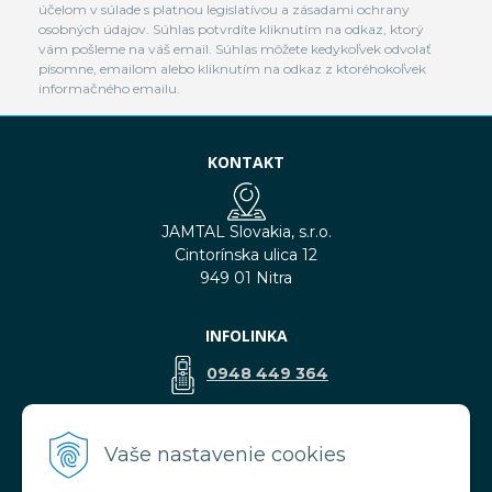
účelom v súlade s platnou legislatívou a zásadami ochrany
osobných údajov. Súhlas potvrdíte kliknutím na odkaz, ktorý
vám pošleme na váš email. Súhlas môžete kedykoľvek odvolať
písomne, emailom alebo kliknutím na odkaz z ktoréhokoľvek
informačného emailu.
KONTAKT
JAMTAL Slovakia, s.r.o.
Cintorínska ulica 12
949 01 Nitra
INFOLINKA
0948 449 364
predaj@jamtal.sk
Vaše nastavenie cookies