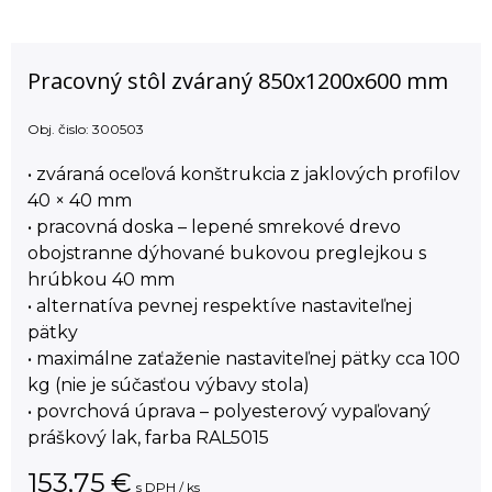
Pracovný stôl zváraný 850x1200x600 mm
Obj. čislo:
300503
• zváraná oceľová konštrukcia z jaklových profilov
40 × 40 mm
• pracovná doska – lepené smrekové drevo
obojstranne dýhované bukovou preglejkou s
hrúbkou 40 mm
• alternatíva pevnej respektíve nastaviteľnej
pätky
• maximálne zaťaženie nastaviteľnej pätky cca 100
kg (nie je súčasťou výbavy stola)
• povrchová úprava – polyesterový vypaľovaný
práškový lak, farba RAL5015
153,75
€
s DPH / ks