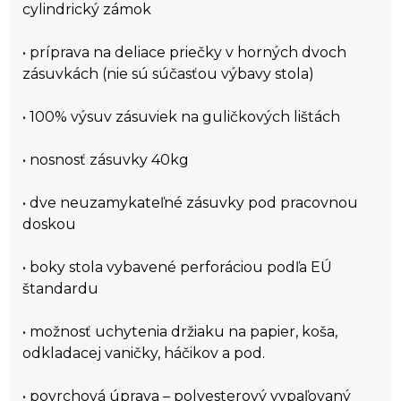
cylindrický zámok
• príprava na deliace priečky v horných dvoch
zásuvkách (nie sú súčasťou výbavy stola)
• 100% výsuv zásuviek na guličkových lištách
• nosnosť zásuvky 40kg
• dve neuzamykateľné zásuvky pod pracovnou
doskou
• boky stola vybavené perforáciou podľa EÚ
štandardu
• možnosť uchytenia držiaku na papier, koša,
odkladacej vaničky, háčikov a pod.
• povrchová úprava – polyesterový vypaľovaný