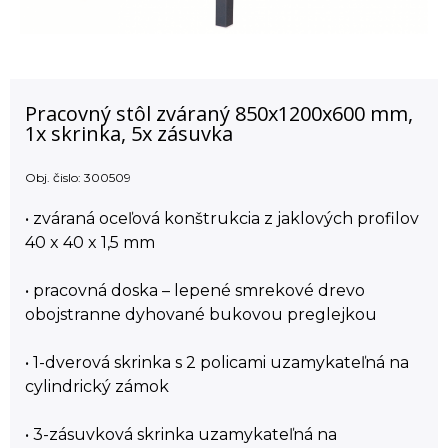
Pracovný stôl zváraný 850x1200x600 mm,
1x skrinka, 5x zásuvka
Obj. čislo:
300509
• zváraná oceľová konštrukcia z jaklových profilov
40 x 40 x 1,5 mm
• pracovná doska – lepené smrekové drevo
obojstranne dyhované bukovou preglejkou
• 1-dverová skrinka s 2 policami uzamykateľná na
cylindrický zámok
• 3-zásuvková skrinka uzamykateľná na