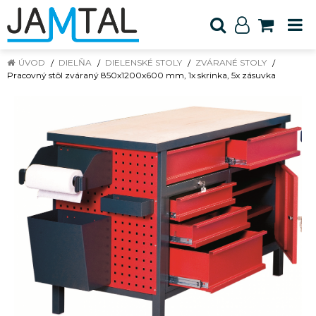
ÚVOD
DIELŇA
DIELENSKÉ STOLY
ZVÁRANÉ STOLY
Pracovný stôl zváraný 850x1200x600 mm, 1x skrinka, 5x zásuvka