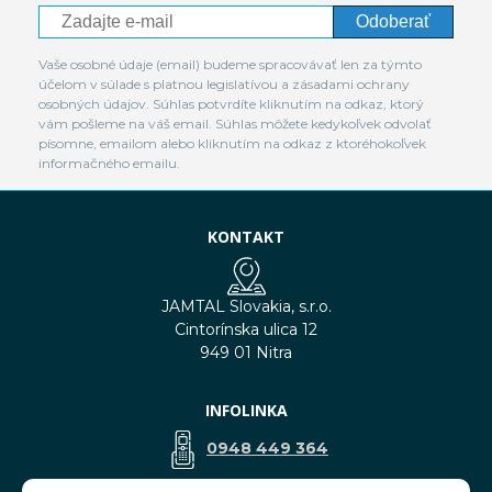
Odoberať
Vaše osobné údaje (email) budeme spracovávať len za týmto
účelom v súlade s platnou legislatívou a zásadami ochrany
osobných údajov. Súhlas potvrdíte kliknutím na odkaz, ktorý
vám pošleme na váš email. Súhlas môžete kedykoľvek odvolať
písomne, emailom alebo kliknutím na odkaz z ktoréhokoľvek
informačného emailu.
KONTAKT
JAMTAL Slovakia, s.r.o.
Cintorínska ulica 12
949 01 Nitra
INFOLINKA
0948 449 364