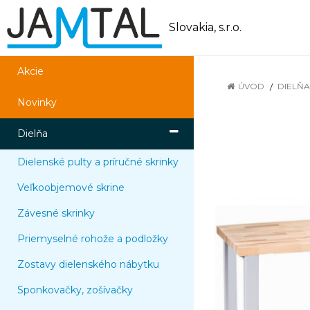
Slovakia, s.r.o.
Akcie
ÚVOD
DIELŇA
Novinky
Dielňa
Dielenské pulty a príručné skrinky
Veľkoobjemové skrine
Závesné skrinky
Priemyselné rohože a podložky
Zostavy dielenského nábytku
Sponkovačky, zošívačky