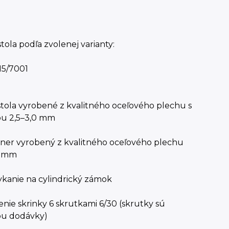
 stola podľa zvolenej varianty:
15/7001
stola vyrobené z kvalitného oceľového plechu s
u 2,5–3,0 mm
jner vyrobený z kvalitného oceľového plechu
8 mm
kanie na cylindrický zámok
enie skrinky 6 skrutkami 6/30 (skrutky sú
ou dodávky)