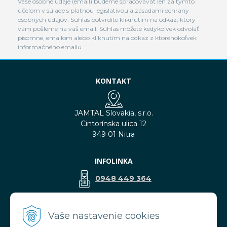
Vaše osobné údaje (email) budeme spracovávať len za týmto
účelom v súlade s platnou legislatívou a zásadami ochrany
osobných údajov. Súhlas potvrdíte kliknutím na odkaz, ktorý
vám pošleme na váš email. Súhlas môžete kedykoľvek odvolať
písomne, emailom alebo kliknutím na odkaz z ktoréhokoľvek
informačného emailu.
KONTAKT
JAMTAL Slovakia, s.r.o.
Cintorínska ulica 12
949 01 Nitra
INFOLINKA
0948 449 364
predaj@jamtal.sk
Vaše nastavenie cookies