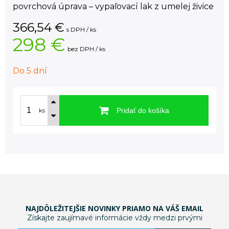
povrchová úprava – vypaľovací lak z umelej živice
366,54
€
s DPH / ks
298 €
bez DPH / ks
Do 5 dní
Pridať do košíka
ks
NAJDÔLEŽITEJŠIE NOVINKY PRIAMO NA VÁŠ EMAIL
Získajte zaujímavé informácie vždy medzi prvými