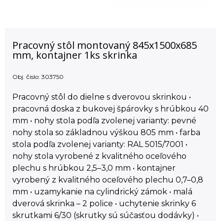
Pracovný stôl montovaný 845x1500x685
mm, kontajner 1ks skrinka
Obj. čislo:
303750
Pracovný stôl do dielne s dverovou skrinkou •
pracovná doska z bukovej špárovky s hrúbkou 40
mm • nohy stola podľa zvolenej varianty: pevné
nohy stola so základnou výškou 805 mm • farba
stola podľa zvolenej varianty: RAL 5015/7001 •
nohy stola vyrobené z kvalitného oceľového
plechu s hrúbkou 2,5–3,0 mm • kontajner
vyrobený z kvalitného oceľového plechu 0,7–0,8
mm • uzamykanie na cylindrický zámok • malá
dverová skrinka – 2 police • uchytenie skrinky 6
skrutkami 6/30 (skrutky sú súčasťou dodávky) •