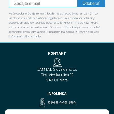
Odoberať
Vaše osobné údaje (email) budeme spracovávať len za týmto
účelom v súlade s platnou legislatívou a zásadami ochrany
osobných údajov. Súhlas potvrdíte kliknutím na odkaz, ktorý
vám pošleme na váš email. Súhlas môžete kedykoľvek odvolať
písomne, emailom alebo kliknutím na odkaz z ktoréhokoľvek
informačného emailu.
KONTAKT
JAMTAL Slovakia, s.r.o.
Cintorínska ulica 12
949 01 Nitra
INFOLINKA
0948 449 364