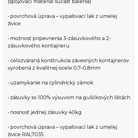
(spojovací materiál súčasť balenia)
• povrchová úprava – vypaľovací lak z umelej
živice
• možnosť pripevnenia 3-zásuvkového a 2-
zásuvkového kontajneru
• celozváraná konštrukcia závesných kontajnerov
vyrobená z kvalitnej ocele 0,7–0,8mm
• uzamykanie na cylindrický zámok
• zásuvky so 100% výsuvom na guličkových lištách
• nosnosť jednej zásuvky 40kg
• povrchová úprava – vypaľovací lak z umelej
živice RAL7035