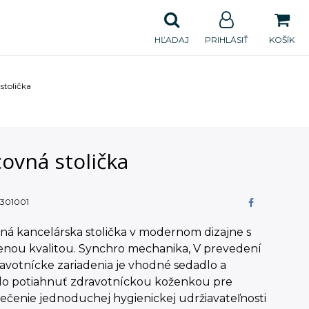
HĽADAJ
PRIHLÁSIŤ
KOŠÍK
stolička
ovná stolička
301001
ná kancelárska stolička v modernom dizajne s
enou kvalitou. Synchro mechanika, V prevedení
avotnícke zariadenia je vhodné sedadlo a
lo potiahnuť zdravotníckou koženkou pre
čenie jednoduchej hygienickej udržiavateľnosti