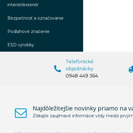
interiér/exteriér
Bezpečnosť a označovanie
Podlahové značenie
ESD výrobky
Telefonické
objednávky
0948 449 364
Najdôležitejšie novinky priamo na v
Získajte zaujímavé informácie vždy medzi prvým