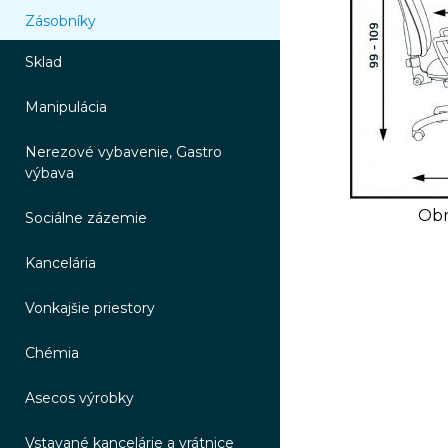
Zásobníky
Sklad
Manipulácia
Nerezové vybavenie, Gastro
výbava
Obr
Sociálne zázemie
Kancelária
Vonkajšie priestory
Chémia
Asecos výrobky
Vstavané kancelárie a vrátnice