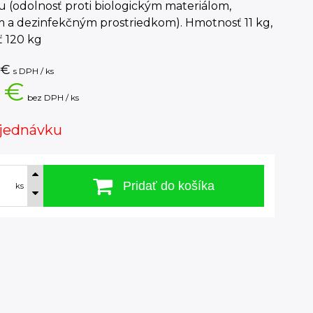
 (odolnosť proti biologickým materiálom,
im a dezinfekčným prostriedkom). Hmotnosť 11 kg,
ť 120 kg
€
s DPH / ks
 €
bez DPH / ks
jednávku
Pridať do košíka
ks