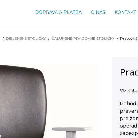
DOPRAVA A PLATBA
O NÁS
KONTAKT
DIELENSKÉ STOLIČKY
ČALÚNENÉ PRACOVNÉ STOLIČKY
Pracovná 
Prac
Obj. čislo:
Pohodl
prever
pre zdr
operad
zabezpe