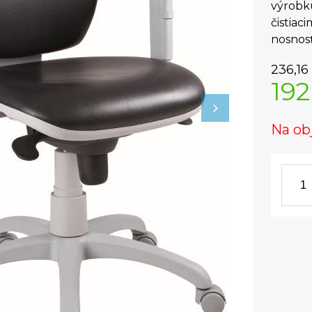
výrobku
čistiac
nosnos
236,16
192
Na ob