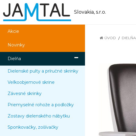
Slovakia, s.r.o.
Akcie
ÚVOD
DIELŇA
Novinky
Dielňa
Dielenské pulty a príručné skrinky
Veľkoobjemové skrine
Závesné skrinky
Priemyselné rohože a podložky
Zostavy dielenského nábytku
Sponkovačky, zošívačky