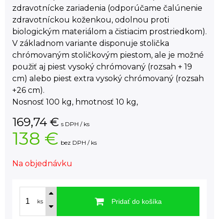
zdravotnícke zariadenia (odporúčame čalúnenie
zdravotníckou koženkou, odolnou proti
biologickým materiálom a čistiacim prostriedkom).
V základnom variante disponuje stolička
chrómovaným stoličkovým piestom, ale je možné
použiť aj piest vysoký chrómovaný (rozsah + 19
cm) alebo piest extra vysoký chrómovaný (rozsah
+26 cm).
Nosnosť 100 kg, hmotnosť 10 kg,
169,74
€
s DPH / ks
138 €
bez DPH / ks
Na objednávku
Pridať do košíka
ks