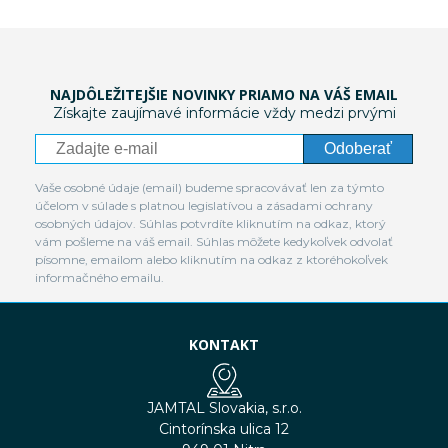
NAJDÔLEŽITEJŠIE NOVINKY PRIAMO NA VÁŠ EMAIL
Získajte zaujímavé informácie vždy medzi prvými
Odoberať
Vaše osobné údaje (email) budeme spracovávať len za týmto
účelom v súlade s platnou legislatívou a zásadami ochrany
osobných údajov. Súhlas potvrdíte kliknutím na odkaz, ktorý
vám pošleme na váš email. Súhlas môžete kedykoľvek odvolať
písomne, emailom alebo kliknutím na odkaz z ktoréhokoľvek
informačného emailu.
KONTAKT
JAMTAL Slovakia, s.r.o.
Cintorínska ulica 12