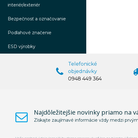
interiér/exteriér
Bezpečnosť a označovanie
Podlahové značenie
ESD výrobky
Telefonické
objednávky
0948 449 364
Najdôležitejšie novinky priamo na v
Získajte zaujímavé informácie vždy medzi prvým