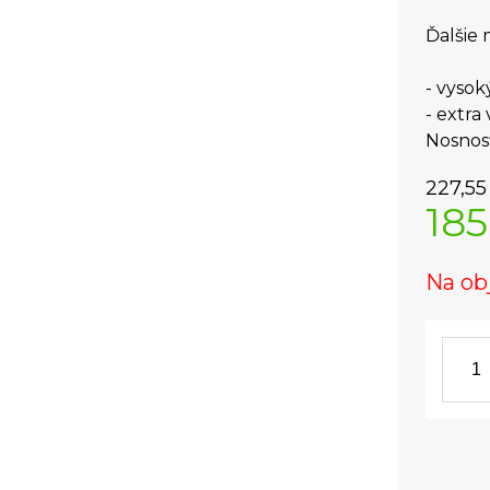
Ďalšie 
- vysok
- extra
Nosnosť
227,55
185
Na ob