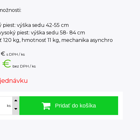
možnosti:
ý piest: výška sedu 42-55 cm
 vysoký piest: výška sedu 58- 84 cm
 120 kg, hmotnosť 11 kg, mechanika asynchro
€
s DPH / ks
 €
bez DPH / ks
jednávku
Pridať do košíka
ks