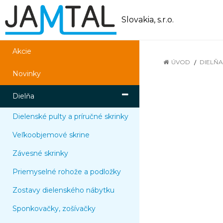
Slovakia, s.r.o.
Akcie
ÚVOD
DIELŇA
Novinky
Dielňa
Dielenské pulty a príručné skrinky
Veľkoobjemové skrine
Závesné skrinky
Priemyselné rohože a podložky
Zostavy dielenského nábytku
Sponkovačky, zošívačky