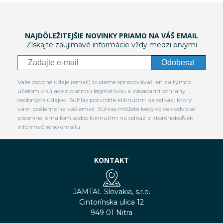
NAJDÔLEŽITEJŠIE NOVINKY PRIAMO NA VÁŠ EMAIL
Získajte zaujímavé informácie vždy medzi prvými
Odoberať
Vaše osobné údaje (email) budeme spracovávať len za týmto
účelom v súlade s platnou legislatívou a zásadami ochrany
osobných údajov. Súhlas potvrdíte kliknutím na odkaz, ktorý
vám pošleme na váš email. Súhlas môžete kedykoľvek odvolať
písomne, emailom alebo kliknutím na odkaz z ktoréhokoľvek
informačného emailu.
KONTAKT
JAMTAL Slovakia, s.r.o.
Cintorínska ulica 12
949 01 Nitra