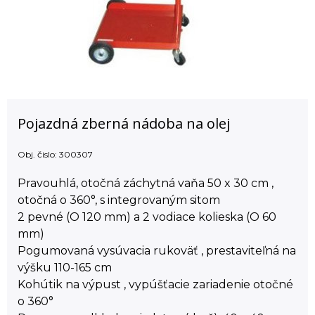
Pojazdná zberná nádoba na olej
Obj. čislo:
300307
Pravouhlá, otočná záchytná vaňa 50 x 30 cm ,
otočná o 360°, s integrovaným sitom
2 pevné (O 120 mm) a 2 vodiace kolieska (O 60
mm)
Pogumovaná vysúvacia rukoväť , prestaviteľná na
výšku 110-165 cm
Kohútik na výpust , vypúšťacie zariadenie otočné
o 360°