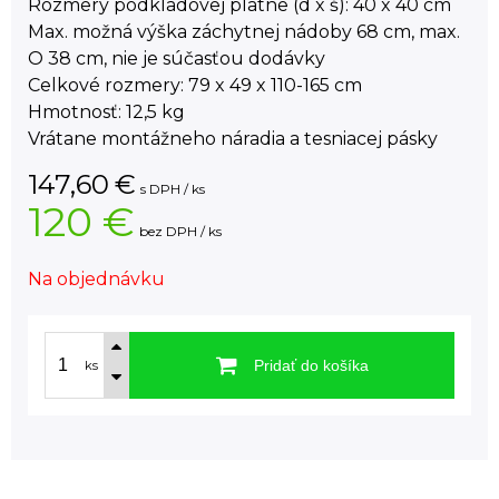
Rozmery podkladovej platne (d x š): 40 x 40 cm
Max. možná výška záchytnej nádoby 68 cm, max.
O 38 cm, nie je súčasťou dodávky
Celkové rozmery: 79 x 49 x 110-165 cm
Hmotnosť: 12,5 kg
Vrátane montážneho náradia a tesniacej pásky
147,60
€
s DPH / ks
120 €
bez DPH / ks
Na objednávku
Pridať do košíka
ks