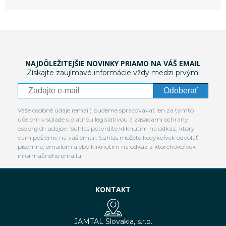
NAJDÔLEŽITEJŠIE NOVINKY PRIAMO NA VÁŠ EMAIL
Získajte zaujímavé informácie vždy medzi prvými
Odoberať
Vaše osobné údaje (email) budeme spracovávať len za týmto
účelom v súlade s platnou legislatívou a zásadami ochrany
osobných údajov. Súhlas potvrdíte kliknutím na odkaz, ktorý
vám pošleme na váš email. Súhlas môžete kedykoľvek odvolať
písomne, emailom alebo kliknutím na odkaz z ktoréhokoľvek
informačného emailu.
KONTAKT
JAMTAL Slovakia, s.r.o.