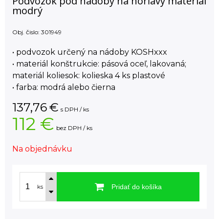
Podvozok pod nádoby na horľavý materiál
modrý
Obj. čislo:
301949
• podvozok určený na nádoby KOSHxxx
• materiál konštrukcie: pásová oceľ, lakovaná;
materiál koliesok: kolieska 4 ks plastové
• farba: modrá alebo čierna
137,76
€
s DPH / ks
112 €
bez DPH / ks
Na objednávku
Pridať do košíka
ks