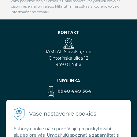
vám pošleme na váš email. Súhlas môžete kedykoľvek odvolať
písomne, emailom alebo kliknutím na odkaz z ktoréhokoľvek
informačného emailu.
KONTAKT
JAMTAL Slovakia, s.r.o.
Cintorínska ulica 12
949 01 Nitra
INFOLINKA
0948 449 364
predaj@jamtal.sk
Vaše nastavenie cookies
Súbory cookie nám pomáhajú pri poskytovaní
VŠETKO O NÁKUPE
služieb pre vás. Umožňujú spoznať a zapamätať si