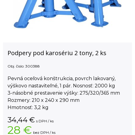
Podpery pod karosériu 2 tony, 2 ks
Obj. čislo:
300388
Pevná oceľová konštrukcia, povrch lakovaný,
výškovo nastaviteľné, 1 pár. Nosnosť: 2000 kg
3-násobné prestavenie výšky: 275/320/365 mm
Rozmery: 210 x 240 x 290 mm
Hmotnosť: 3,2 kg
34,44
€
s DPH / ks
28 €
bez DPH / ks