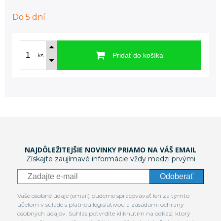
Do 5 dní
Pridať do košíka
ks
NAJDÔLEŽITEJŠIE NOVINKY PRIAMO NA VÁŠ EMAIL
Získajte zaujímavé informácie vždy medzi prvými
Odoberať
Vaše osobné údaje (email) budeme spracovávať len za týmto
účelom v súlade s platnou legislatívou a zásadami ochrany
osobných údajov. Súhlas potvrdíte kliknutím na odkaz, ktorý