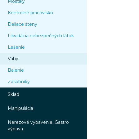
Mostíky
Kontrolné pracovisko
Deliace steny
Likvidácia nebezpečných látok
Lešenie
Váhy
Balenie
Zásobníky
Sklad
Manipulácia
Nerezové vybavenie, Gastro
výbava