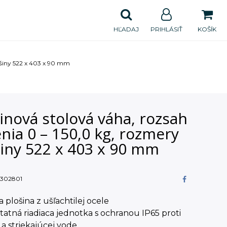
HĽADAJ
PRIHLÁSIŤ
KOŠÍK
lošiny 522 x 403 x 90 mm
inová stolová váha, rozsah
nia 0 – 150,0 kg, rozmery
šiny 522 x 403 x 90 mm
302801
ca plošina z ušľachtilej ocele
tatná riadiaca jednotka s ochranou IP65 proti
a striekajúcej vode