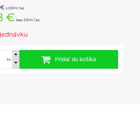
€
s DPH / ks
8 €
bez DPH / ks
jednávku
Pridať do košíka
ks