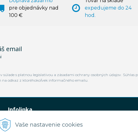
Doprava zadarmo
Tovar na sklade
pre objednávky nad
expedujeme do 24
100 €
hod.
áš email
i
 súlade s platnou legislatívou a zásadami ochrany osobných údajov. Súhlas p
m na odkaz z ktoréhokoľvek informačného emailu.
Infolinka
0948 449 364
Vaše nastavenie cookies
predaj@jamtal.sk