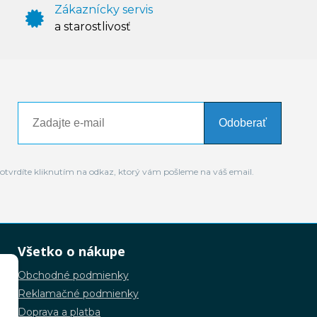
Zákaznícky servis
a starostlivosť
Odoberať
otvrdíte kliknutím na odkaz, ktorý vám pošleme na váš email.
Všetko o nákupe
Obchodné podmienky
Reklamačné podmienky
Doprava a platba