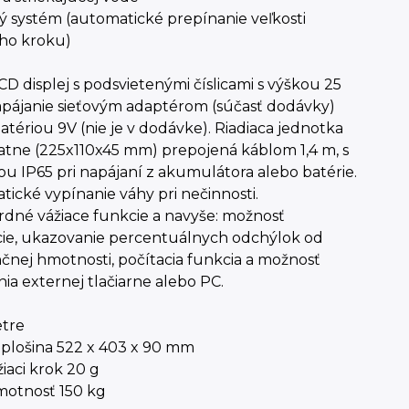
ý systém (automatické prepínanie veľkosti
eho kroku)
CD displej s podsvietenými číslicami s výškou 25
pájanie sieťovým adaptérom (súčasť dodávky)
atériou 9V (nie je v dodávke). Riadiaca jednotka
atne (225x110x45 mm) prepojená káblom 1,4 m, s
u IP65 pri napájaní z akumulátora alebo batérie.
ické vypínanie váhy pri nečinnosti.
rdné vážiace funkcie a navyše: možnosť
cie, ukazovanie percentuálnych odchýlok od
čnej hmotnosti, počítacia funkcia a možnosť
nia externej tlačiarne alebo PC.
tre
 plošina 522 x 403 x 90 mm
žiaci krok 20 g
motnosť 150 kg