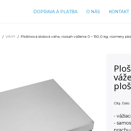
DOPRAVA A PLATBA
O NÁS
KONTAKT
VÁHY
Plošinová stolová váha, rozsah váženia 0 – 150,0 kg, rozmery p
Ploš
váže
plo
Obj. čislo:
- vážia
- samos
prachu 