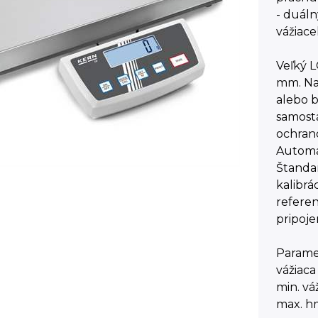
- duáln
vážiac
Veľký L
mm. Na
alebo b
samost
ochrano
Automat
Štanda
kalibrá
referen
pripoje
Parame
vážiaca
min. vá
max. h