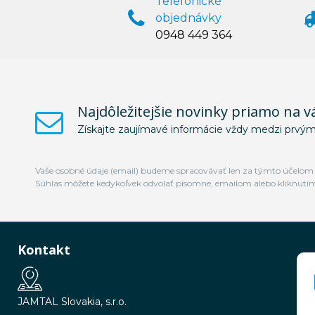
Telefonické
objednávky
0948 449 364
Najdôležitejšie novinky priamo na v
Získajte zaujímavé informácie vždy medzi prvým
Vaše osobné údaje (email) budeme spracovávať len za týmto účelom v
Súhlas môžete kedykoľvek odvolať písomne, emailom alebo kliknutí
Kontakt
JAMTAL Slovakia, s.r.o.