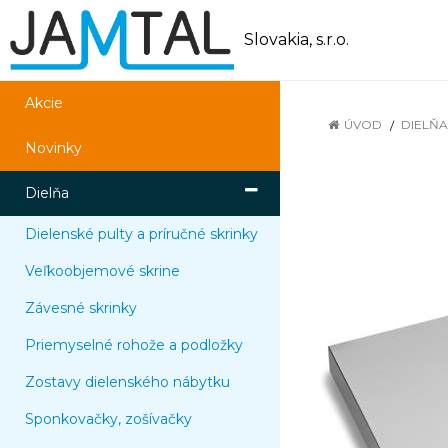
Slovakia, s.r.o.
Akcie
ÚVOD
DIELŇA
Novinky
Dielňa
Dielenské pulty a príručné skrinky
Veľkoobjemové skrine
Závesné skrinky
Priemyselné rohože a podložky
Zostavy dielenského nábytku
Sponkovačky, zošívačky