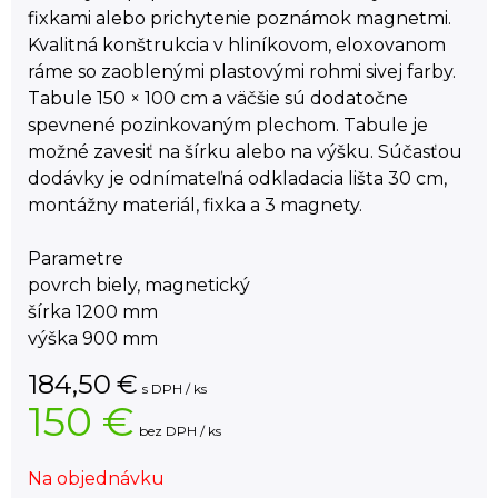
fixkami alebo prichytenie poznámok magnetmi.
Kvalitná konštrukcia v hliníkovom, eloxovanom
ráme so zaoblenými plastovými rohmi sivej farby.
Tabule 150 × 100 cm a väčšie sú dodatočne
spevnené pozinkovaným plechom. Tabule je
možné zavesiť na šírku alebo na výšku. Súčasťou
dodávky je odnímateľná odkladacia lišta 30 cm,
montážny materiál, fixka a 3 magnety.
Parametre
povrch biely, magnetický
šírka 1200 mm
výška 900 mm
184,50
€
s DPH / ks
150 €
bez DPH / ks
Na objednávku