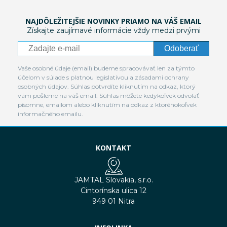
NAJDÔLEŽITEJŠIE NOVINKY PRIAMO NA VÁŠ EMAIL
Získajte zaujímavé informácie vždy medzi prvými
Odoberať
Vaše osobné údaje (email) budeme spracovávať len za týmto
účelom v súlade s platnou legislatívou a zásadami ochrany
osobných údajov. Súhlas potvrdíte kliknutím na odkaz, ktorý
vám pošleme na váš email. Súhlas môžete kedykoľvek odvolať
písomne, emailom alebo kliknutím na odkaz z ktoréhokoľvek
informačného emailu.
KONTAKT
JAMTAL Slovakia, s.r.o.
Cintorínska ulica 12
949 01 Nitra